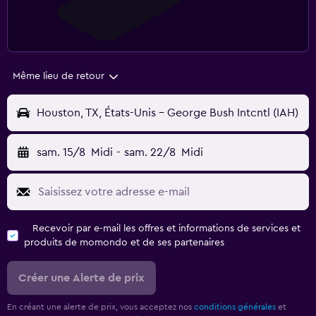
Même lieu de retour
Houston, TX, États-Unis - George Bush Intcntl (IAH)
sam. 15/8
Midi
-
sam. 22/8
Midi
Recevoir par e-mail les offres et informations de services et
produits de momondo et de ses partenaires
Créer une Alerte de prix
En créant une alerte de prix, vous acceptez nos
conditions générales
et