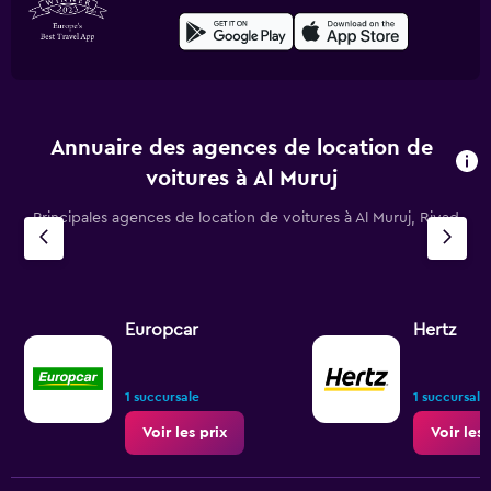
Annuaire des agences de location de
voitures à Al Muruj
Principales agences de location de voitures à Al Muruj, Riyad
Europcar
Hertz
1 succursale
1 succursale
Voir les prix
Voir les 