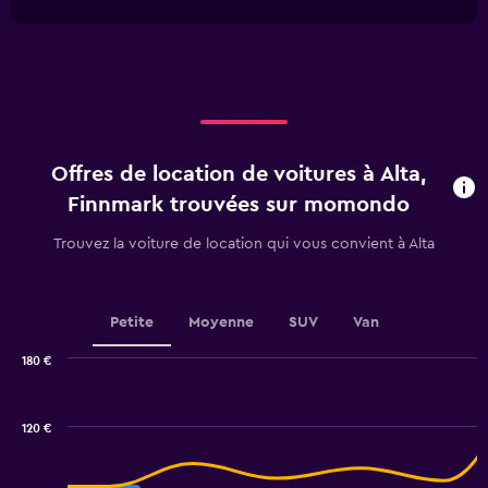
1
Y
chart
X
axis
axis
displaying
displaying
values.
categories.
Range:
Range:
0
4
to
categories.
90.
Offres de location de voitures à Alta,
The
chart
Finnmark trouvées sur momondo
has
1
Trouvez la voiture de location qui vous convient à Alta
Y
axis
displaying
values.
Petite
Moyenne
SUV
Van
Range:
0
180 €
Combination
to
Chart
graphic.
chart
3.6.
with
120 €
2
data
series.