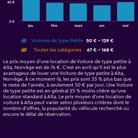
60 €
The
chart
has
0 €
1
End
jan.
févr.
mars
avr.
mai
of
X
interactive
axis
chart
Voitures de type Petite
50 € - 129 €
displaying
categories.
Toutes les catégories
67 € - 168 €
Range:
14
Le prix moyen d’une location de Voiture de type petite à
categories.
Alta, Norvège est de 74 €. C’est en avril qu'il est le plus
The
avantageux de louer une Voiture de type petite à Alta,
chart
Norvège. À ce moment-là, les prix sont 33 % plus bas que
has
le reste de l’année, à seulement 50 € par jour. Une Voiture
1
de type petite est en général 25 % moins chère qu'une
Y
location standard à Alta. Le prix moyen d’une location de
axis
voiture à Alta peut varier selon plusieurs critères dont le
displaying
nombre d’offres, la popularité du véhicule recherché ou
values.
encore le délai de réservation.
Range:
0
to
180.