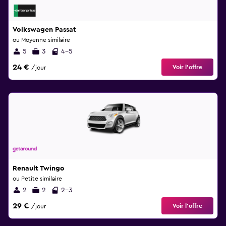
Volkswagen Passat
ou Moyenne similaire
5
3
4-5
24 €
Voir l’offre
/jour
Renault Twingo
ou Petite similaire
2
2
2-3
29 €
Voir l’offre
/jour