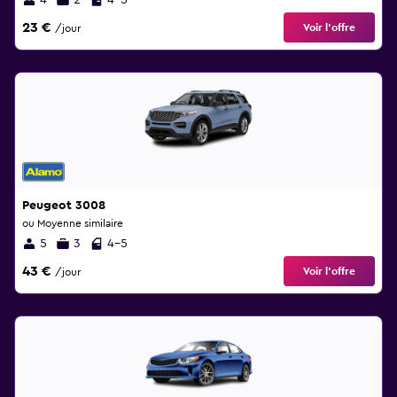
4
2
4-5
23 €
Voir l’offre
/jour
Peugeot 3008
ou Moyenne similaire
5
3
4-5
43 €
Voir l’offre
/jour