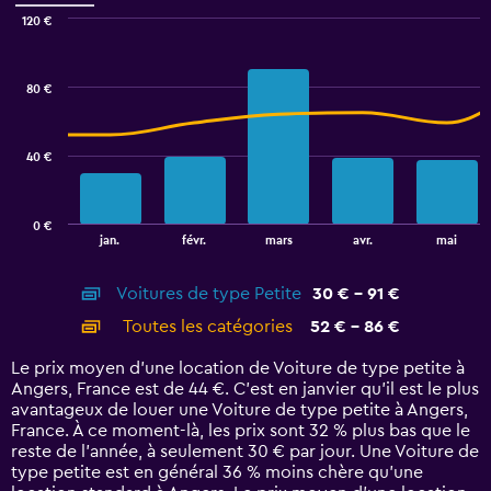
Range:
0
120 €
Combination
to
Chart
graphic.
chart
30.
with
80 €
2
data
series.
40 €
The
chart
has
0 €
1
End
jan.
févr.
mars
avr.
mai
of
X
interactive
axis
chart
Voitures de type Petite
30 € - 91 €
displaying
categories.
Toutes les catégories
52 € - 86 €
Range:
14
Le prix moyen d’une location de Voiture de type petite à
categories.
Angers, France est de 44 €. C’est en janvier qu'il est le plus
The
avantageux de louer une Voiture de type petite à Angers,
chart
France. À ce moment-là, les prix sont 32 % plus bas que le
has
reste de l’année, à seulement 30 € par jour. Une Voiture de
1
type petite est en général 36 % moins chère qu'une
Y