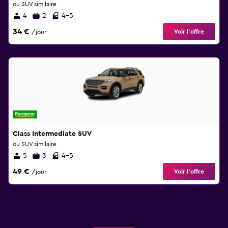
ou SUV similaire
4
2
4-5
34 €
Voir l’offre
/jour
Class Intermediate SUV
ou SUV similaire
5
3
4-5
49 €
Voir l’offre
/jour