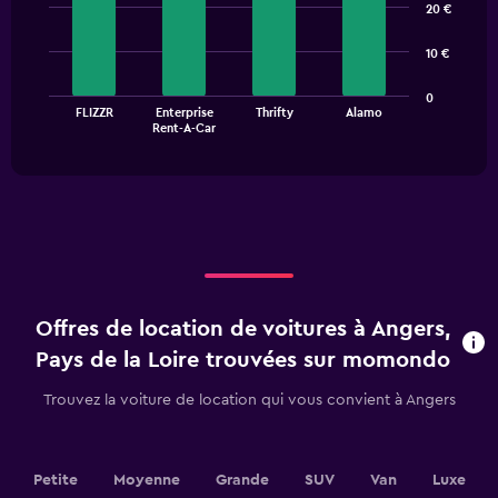
graphic.
chart
20 €
with
4
10 €
bars.
The
0
FLIZZR
Enterprise
Thrifty
Alamo
chart
End
Rent-A-Car
of
has
interactive
1
chart
X
axis
displaying
categories.
Range:
4
categories.
Offres de location de voitures à Angers,
The
chart
Pays de la Loire trouvées sur momondo
has
1
Trouvez la voiture de location qui vous convient à Angers
Y
axis
displaying
values.
Petite
Moyenne
Grande
SUV
Van
Luxe