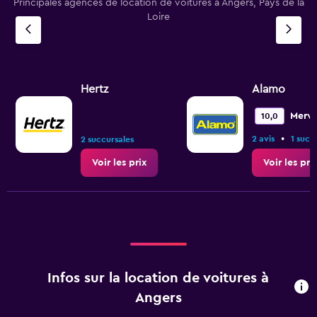
Principales agences de location de voitures à Angers, Pays de la
Loire
Hertz
Alamo
Merve
10,0
•
2 avis
1 succ
2 succursales
Voir les prix
Voir les pri
Infos sur la location de voitures à
Angers