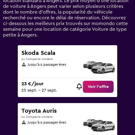
location standard à Angers. Le prix moyen d’une location
axis
de voiture à Angers peut varier selon plusieurs critères
displaying
dont le nombre d’offres, la popularité du véhicule
values.
recherché ou encore le délai de réservation. Découvrez
Range:
ci-dessous les meilleurs prix trouvés sur momondo cette
0
semaine pour une location de catégorie Voiture de type
to
petite à Angers.
120.
Skoda Scala
ou Compacte similaire
Jusqu’à 4 passager·ères
23 €/jour
Voir l’offre
25 sept. - 27 sept.
Toyota Auris
ou Compacte similaire
Jusqu’à 4 passager·ères