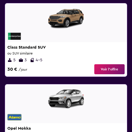
Class Standard SUV
ou SUV similaire
5
3
4-5
30 €
Voir l’offre
/jour
Opel Mokka