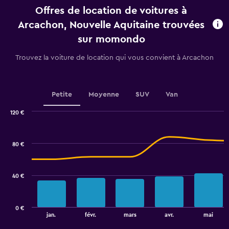
categories.
Offres de location de voitures à
The
chart
Arcachon, Nouvelle Aquitaine trouvées
has
sur momondo
1
Y
Trouvez la voiture de location qui vous convient à Arcachon
axis
displaying
values.
Range:
Petite
Moyenne
SUV
Van
0
to
120 €
60.
Combination
Chart
graphic.
chart
with
80 €
2
data
series.
40 €
The
chart
has
0 €
1
End
jan.
févr.
mars
avr.
mai
of
X
interactive