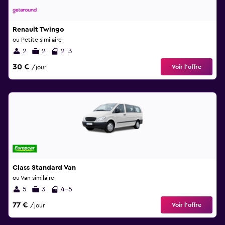
Renault Twingo
ou Petite similaire
2
2
2-3
30 €
Voir l’offre
/jour
Class Standard Van
ou Van similaire
5
3
4-5
77 €
Voir l’offre
/jour