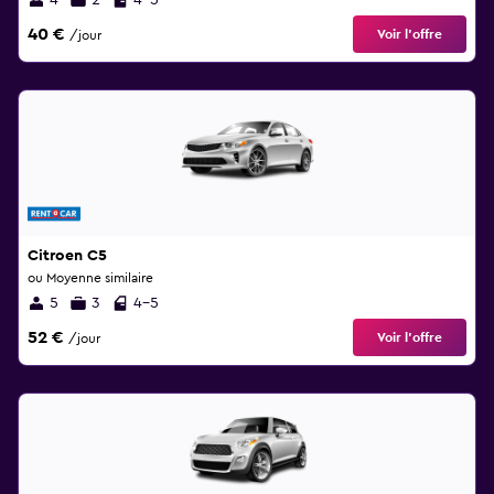
4
2
4-5
40 €
Voir l’offre
/jour
Citroen C5
ou Moyenne similaire
5
3
4-5
52 €
Voir l’offre
/jour