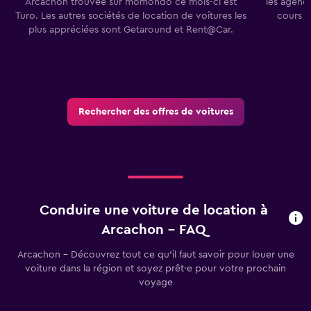
Arcachon trouvée sur momondo ce mois-ci est
les agenc
Turo. Les autres sociétés de location de voitures les
cours d
plus appréciées sont Getaround et Rent@Car.
Rechercher des offres de voitures
Conduire une voiture de location à
Arcachon - FAQ
Arcachon - Découvrez tout ce qu’il faut savoir pour louer une
voiture dans la région et soyez prêt·e pour votre prochain
voyage