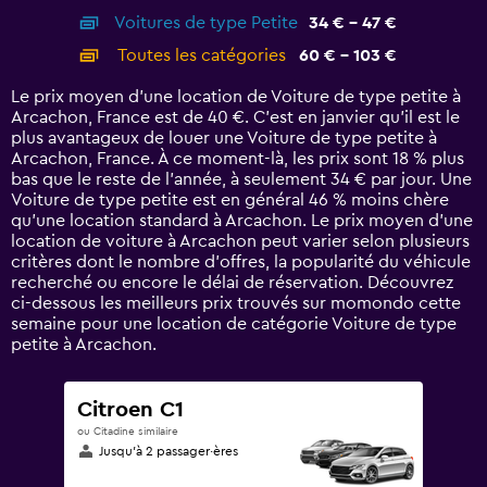
axis
chart
Voitures de type Petite
34 € - 47 €
displaying
categories.
Toutes les catégories
60 € - 103 €
Range:
14
Le prix moyen d’une location de Voiture de type petite à
categories.
Arcachon, France est de 40 €. C’est en janvier qu'il est le
The
plus avantageux de louer une Voiture de type petite à
chart
Arcachon, France. À ce moment-là, les prix sont 18 % plus
has
bas que le reste de l’année, à seulement 34 € par jour. Une
1
Voiture de type petite est en général 46 % moins chère
Y
qu'une location standard à Arcachon. Le prix moyen d’une
axis
location de voiture à Arcachon peut varier selon plusieurs
displaying
critères dont le nombre d’offres, la popularité du véhicule
values.
recherché ou encore le délai de réservation. Découvrez
Range:
ci-dessous les meilleurs prix trouvés sur momondo cette
0
semaine pour une location de catégorie Voiture de type
to
petite à Arcachon.
120.
Citroen C1
ou Citadine similaire
Jusqu’à 2 passager·ères