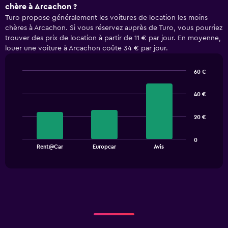
chère à Arcachon ?
Turo propose généralement les voitures de location les moins
chères à Arcachon. Si vous réservez auprès de Turo, vous pourriez
trouver des prix de location à partir de 11 € par jour. En moyenne,
louer une voiture à Arcachon coûte 34 € par jour.
60 €
Bar
Chart
graphic.
chart
40 €
with
3
bars.
20 €
The
0
chart
End
Rent@Car
Europcar
Avis
of
has
interactive
1
chart
X
axis
displaying
categories.
Range:
3