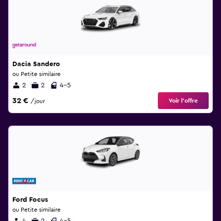
Dacia Sandero
ou Petite similaire
2
2
4-5
32 €
Voir l’offre
/jour
Ford Focus
ou Petite similaire