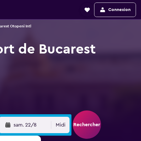
Connexion
arest Otopeni Intl
ort de Bucarest
Rechercher
sam. 22/8
Midi