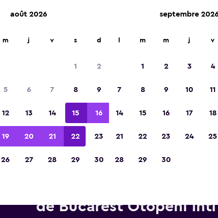
août 2026
septembre 202
m
j
v
s
d
l
m
m
j
v
Élue meilleure application de voyage d'Eur
2023
1
2
1
2
3
4
5
6
7
8
9
7
8
9
10
11
12
13
14
15
16
14
15
16
17
18
19
20
21
22
23
21
22
23
24
25
26
27
28
29
30
28
29
30
tures de location Avis près de
de Bucarest Otopeni Intl