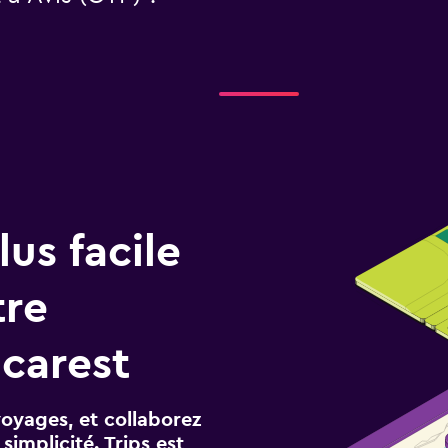
us facile
tre
carest
voyages, et collaborez
implicité. Trips est