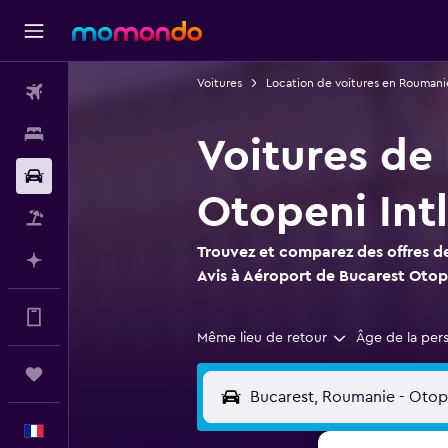
Voitures
Location de voitures en Roumani
Vols
Hébergements
Voitures de 
Voitures
Otopeni Intl
Vol+Hôtel
Trouvez et comparez des offres de
Planifier avec l’IA
Avis à Aéroport de Bucarest Otope
Encore plus d’options sur l'appli
Même lieu de retour
Âge de la per
Trips
Français