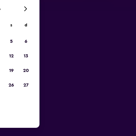
6
s
d
ope
5
6
12
13
19
20
26
27
 Aéroport