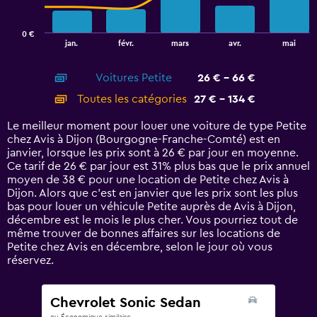
chart
has
0 €
1
End
jan.
févr.
mars
avr.
mai
of
X
interactive
axis
chart
Voitures Petite
26 € - 66 €
displaying
categories.
Toutes les catégories
27 € - 134 €
Range:
14
Le meilleur moment pour louer une voiture de type Petite
categories.
chez Avis à Dijon (Bourgogne-Franche-Comté) est en
The
janvier, lorsque les prix sont à 26 € par jour en moyenne.
chart
Ce tarif de 26 € par jour est 31% plus bas que le prix annuel
has
moyen de 38 € pour une location de Petite chez Avis à
1
Dijon. Alors que c’est en janvier que les prix sont les plus
Y
bas pour louer un véhicule Petite auprès de Avis à Dijon,
axis
décembre est le mois le plus cher. Vous pourriez tout de
displaying
même trouver de bonnes affaires sur les locations de
values.
Petite chez Avis en décembre, selon le jour où vous
Range:
réservez.
0
to
150.
Chevrolet Sonic Sedan