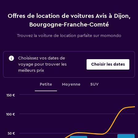
Offres de location de voitures Avis à Dijon,
Bourgogne-Franche-Comté
Trouvez la voiture de location parfaite sur momondo
Choisissez vos dates de
voyage pour trouver les
Choisir les dates
meilleurs prix
Petite
Moyenne
SUV
150 €
Combination
Chart
graphic.
chart
with
100 €
2
data
series.
50 €
The