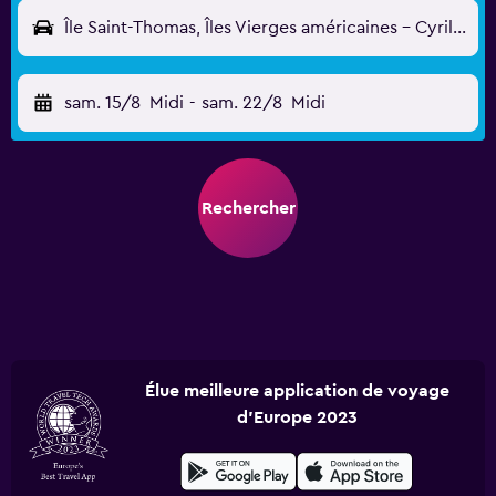
Île Saint-Thomas, Îles Vierges américaines - Cyril E King (STT)
sam. 15/8
Midi
-
sam. 22/8
Midi
Rechercher
Élue meilleure application de voyage
d'Europe 2023