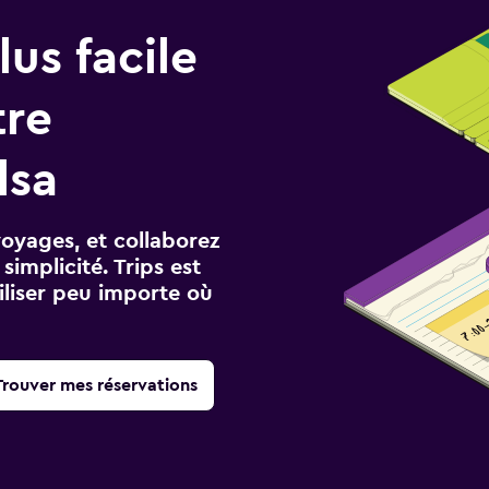
us facile
tre
lsa
voyages, et collaborez
implicité. Trips est
iliser peu importe où
Trouver mes réservations