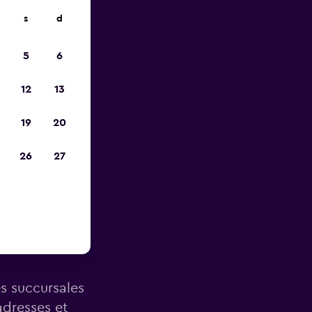
s
d
ope
5
6
12
13
19
20
26
27
 Aéroport
es succursales
adresses et