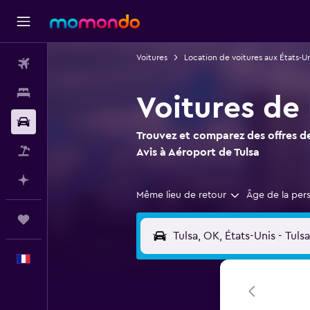
Voitures
Location de voitures aux États-Un
Vols
Hébergements
Voitures de 
Voitures
Trouvez et comparez des offres de
Vol+Hôtel
Avis à Aéroport de Tulsa
Planifier avec l’IA
Même lieu de retour
Âge de la per
Trips
Français