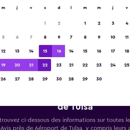
m
j
v
s
d
l
m
m
j
v
Élue meilleure application de voyage d'Eur
2023
1
2
1
2
3
4
5
6
7
8
9
7
8
9
10
11
12
13
14
15
16
14
15
16
17
18
19
20
21
22
23
21
22
23
24
25
26
27
28
29
30
28
29
30
tures de location Avis près de
de Tulsa
trouvez ci-dessous des informations sur toutes l
Avis près de Aéroport de Tulsa, y compris leurs 