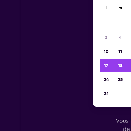
l
m
3
4
10
11
17
18
24
25
31
Voi
Vous 
de 