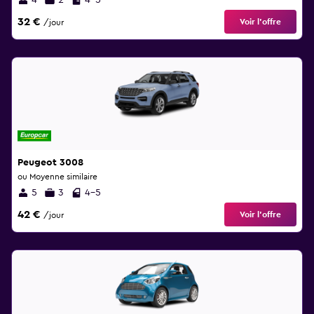
4
2
4-5
32 €
Voir l’offre
/jour
Peugeot 3008
ou Moyenne similaire
5
3
4-5
42 €
Voir l’offre
/jour