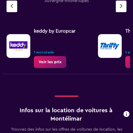
Auvergne-Rhône-Alpes
keddy by Europcar
Thr
1 succursale
1 su
Voir les prix
V
Infos sur la location de voitures à
Montélimar
Trouvez des infos sur les offres de voitures de location, les