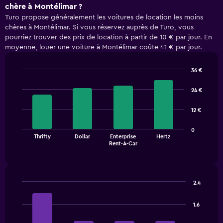
chère à Montélimar ?
Turo propose généralement les voitures de location les moins
chères à Montélimar. Si vous réservez auprès de Turo, vous
pourriez trouver des prix de location à partir de 10 € par jour. En
moyenne, louer une voiture à Montélimar coûte 41 € par jour.
36 €
Bar
Chart
graphic.
chart
24 €
with
4
12 €
bars.
The
0
Thrifty
Dollar
Enterprise
Hertz
chart
End
Rent-A-Car
of
has
interactive
1
chart
X
axis
2.4
displaying
Bar
Chart
categories.
graphic.
chart
1.6
Range:
with
4
4