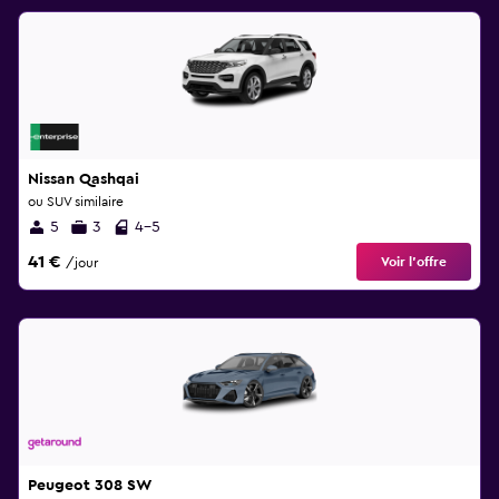
Nissan Qashqai
ou SUV similaire
5
3
4-5
41 €
Voir l’offre
/jour
Peugeot 308 SW