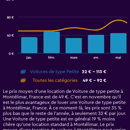
2.4.
Combination
Chart
graphic.
chart
with
80 €
2
data
series.
40 €
The
chart
has
0 €
1
End
jan.
févr.
mars
avr.
mai
of
X
interactive
axis
chart
Voitures de type Petite
32 € - 113 €
displaying
categories.
Toutes les catégories
49 € - 92 €
Range:
14
Le prix moyen d’une location de Voiture de type petite à
categories.
Montélimar, France est de 49 €. C’est en novembre qu'il
The
est le plus avantageux de louer une Voiture de type petite
chart
à Montélimar, France. À ce moment-là, les prix sont 35 %
has
plus bas que le reste de l’année, à seulement 32 € par jour.
1
Une Voiture de type petite est en général 19 % moins
Y
chère qu'une location standard à Montélimar. Le prix
axis