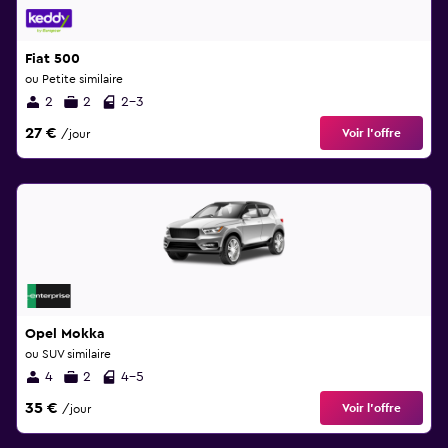
Fiat 500
ou Petite similaire
2
2
2-3
27 €
Voir l’offre
/jour
Opel Mokka
ou SUV similaire
4
2
4-5
35 €
Voir l’offre
/jour