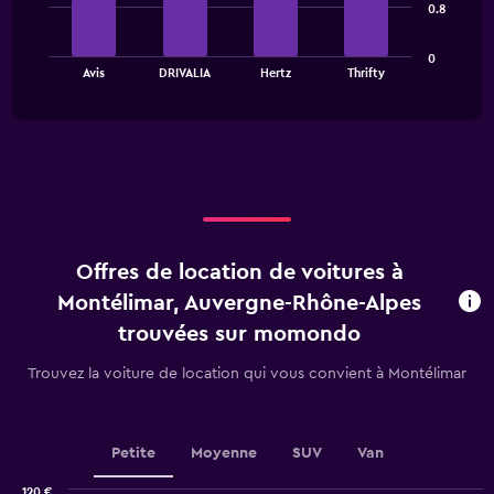
bars.
categories.
0.8
The
The
chart
0
chart
has
End
Avis
DRIVALIA
Hertz
Thrifty
of
has
1
interactive
1
Y
chart
X
axis
axis
displaying
displaying
values.
categories.
Range:
Range:
0
4
to
categories.
36.
Offres de location de voitures à
The
chart
Montélimar, Auvergne-Rhône-Alpes
has
trouvées sur momondo
1
Y
Trouvez la voiture de location qui vous convient à Montélimar
axis
displaying
values.
Range:
Petite
Moyenne
SUV
Van
0
to
120 €