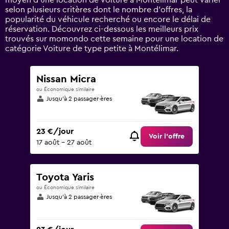
moyen d’une location de voiture à Montélimar peut varier
displaying
selon plusieurs critères dont le nombre d’offres, la
values.
popularité du véhicule recherché ou encore le délai de
Range:
réservation. Découvrez ci-dessous les meilleurs prix
0
trouvés sur momondo cette semaine pour une location de
to
catégorie Voiture de type petite à Montélimar.
120.
Nissan Micra
ou Économique similaire
Jusqu’à 2 passager·ères
23 €/jour
Voir l’offre
17 août - 27 août
Toyota Yaris
ou Économique similaire
Jusqu’à 2 passager·ères