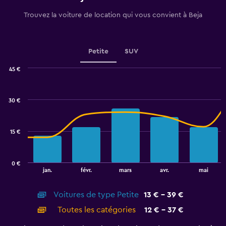
has
1
Trouvez la voiture de location qui vous convient à Beja
Y
axis
displaying
values.
Petite
SUV
Range:
0
45 €
Combination
to
Chart
graphic.
chart
45.
with
30 €
2
data
series.
15 €
The
chart
has
0 €
1
End
jan.
févr.
mars
avr.
mai
of
X
interactive
axis
chart
Voitures de type Petite
13 € - 39 €
displaying
categories.
Toutes les catégories
12 € - 37 €
Range:
14