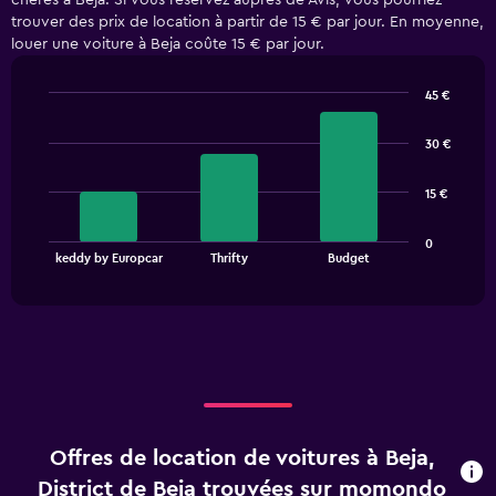
chères à Beja. Si vous réservez auprès de Avis, vous pourriez
trouver des prix de location à partir de 15 € par jour. En moyenne,
louer une voiture à Beja coûte 15 € par jour.
45 €
Bar
Chart
graphic.
chart
30 €
with
3
bars.
15 €
The
0
chart
End
keddy by Europcar
Thrifty
Budget
of
has
interactive
1
chart
X
axis
displaying
categories.
Range:
3
categories.
Offres de location de voitures à Beja,
The
chart
District de Beja trouvées sur momondo