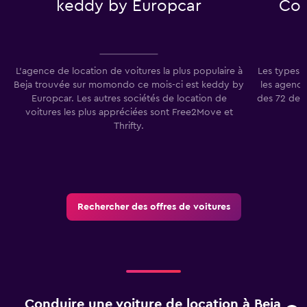
keddy by Europcar
Com
L'agence de location de voitures la plus populaire à
Les types 
Beja trouvée sur momondo ce mois-ci est keddy by
les agence
Europcar. Les autres sociétés de location de
des 72 der
voitures les plus appréciées sont Free2Move et
Thrifty.
Rechercher des offres de voitures
Conduire une voiture de location à Beja