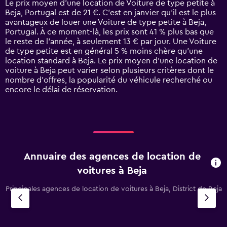
Le prix moyen d’une location de Voiture de type petite à
categories.
Beja, Portugal est de 21 €. C’est en janvier qu'il est le plus
The
avantageux de louer une Voiture de type petite à Beja,
chart
Portugal. À ce moment-là, les prix sont 41 % plus bas que
has
le reste de l’année, à seulement 13 € par jour. Une Voiture
1
de type petite est en général 5 % moins chère qu'une
Y
location standard à Beja. Le prix moyen d’une location de
axis
voiture à Beja peut varier selon plusieurs critères dont le
displaying
nombre d’offres, la popularité du véhicule recherché ou
values.
encore le délai de réservation.
Range:
0
to
45.
Annuaire des agences de location de
voitures à Beja
Principales agences de location de voitures à Beja, District de Beja