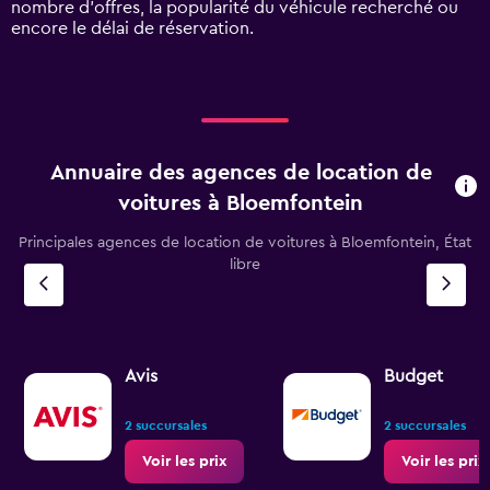
nombre d’offres, la popularité du véhicule recherché ou
Range:
encore le délai de réservation.
0
to
75.
Annuaire des agences de location de
voitures à Bloemfontein
Principales agences de location de voitures à Bloemfontein, État
libre
Avis
Budget
2 succursales
2 succursales
Voir les prix
Voir les prix