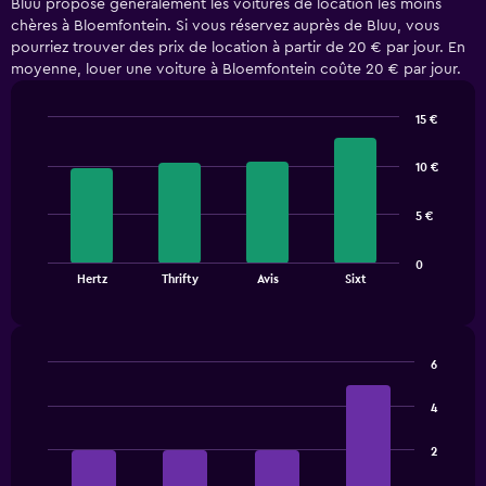
Bluu propose généralement les voitures de location les moins
chères à Bloemfontein. Si vous réservez auprès de Bluu, vous
pourriez trouver des prix de location à partir de 20 € par jour. En
moyenne, louer une voiture à Bloemfontein coûte 20 € par jour.
15 €
Bar
Chart
graphic.
chart
10 €
with
4
bars.
5 €
The
0
chart
End
Hertz
Thrifty
Avis
Sixt
of
has
interactive
1
chart
X
axis
6
displaying
Bar
Chart
categories.
graphic.
chart
4
Range:
with
4
4
2
bars.
categories.
The