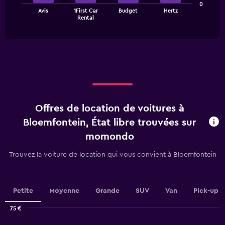
The
0
chart
Avis
1First Car
Budget
Hertz
chart
has
End
Rental
of
has
1
interactive
1
Y
chart
X
axis
axis
displaying
displaying
values.
categories.
Range:
Range:
0
4
to
categories.
15.
Offres de location de voitures à
The
chart
Bloemfontein, État libre trouvées sur
has
momondo
1
Y
Trouvez la voiture de location qui vous convient à Bloemfontein
axis
displaying
values.
Range:
Petite
Moyenne
Grande
SUV
Van
Pick-up
0
to
75 €
6.
Combination
Chart
graphic.