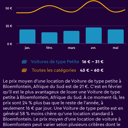
chart
with
50 €
2
data
series.
25 €
The
chart
has
0 €
1
End
jan.
févr.
mars
avr.
mai
of
X
interactive
axis
chart
Voitures de type Petite
16 € - 31 €
displaying
categories.
Toutes les catégories
43 € - 60 €
Range:
14
Le prix moyen d’une location de Voiture de type petite à
categories.
Bloemfontein, Afrique du Sud est de 21 €. C’est en février
The
qu'il est le plus avantageux de louer une Voiture de type
chart
petite à Bloemfontein, Afrique du Sud. À ce moment-là, les
has
prix sont 24 % plus bas que le reste de l’année, à
1
seulement 16 € par jour. Une Voiture de type petite est en
Y
général 58 % moins chère qu'une location standard à
axis
Bloemfontein. Le prix moyen d’une location de voiture à
displaying
Bloemfontein peut varier selon plusieurs critères dont le
values.