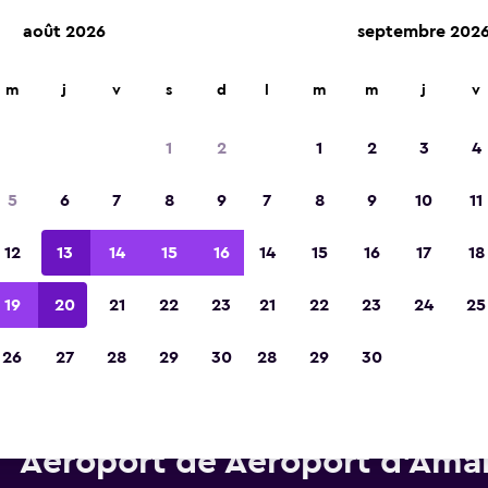
août 2026
septembre 202
m
j
v
s
d
l
m
m
j
v
Élue meilleure application de voyage d'Eur
2023
1
2
1
2
3
4
5
6
7
8
9
7
8
9
10
11
12
13
14
15
16
14
15
16
17
18
19
20
21
22
23
21
22
23
24
25
26
27
28
29
30
28
29
30
Voitures de location Budget p
Aéroport de Aéroport d'Amar