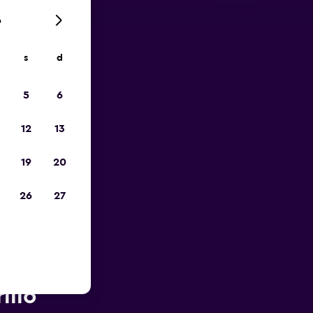
6
s
d
ope
5
6
12
13
19
20
26
27
rès de
illo