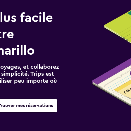
us facile
tre
arillo
voyages, et collaborez
implicité. Trips est
iliser peu importe où
Trouver mes réservations