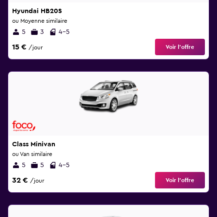
Hyundai HB20S
ou Moyenne similaire
5
3
4-5
15 €
Voir l’offre
/jour
Class Minivan
ou Van similaire
5
5
4-5
32 €
Voir l’offre
/jour