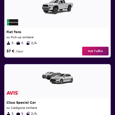
Fiat Toro
ou Pick-up similaire
5
5
2/4
37 €
Voir l’offre
/jour
Class Special Car
ou Catégorie similaire
5
5
2/4