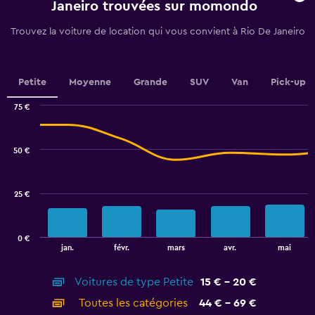
chart
Janeiro trouvées sur momondo
has
1
Trouvez la voiture de location qui vous convient à Rio De Janeiro
Y
axis
displaying
values.
Petite
Moyenne
Grande
SUV
Van
Pick-up
Range:
0
75 €
Combination
to
Chart
graphic.
chart
18.
with
50 €
2
data
series.
25 €
The
chart
has
0 €
1
End
jan.
févr.
mars
avr.
mai
of
X
interactive
axis
chart
Voitures de type Petite
15 € - 20 €
displaying
categories.
Toutes les catégories
44 € - 69 €
Range: