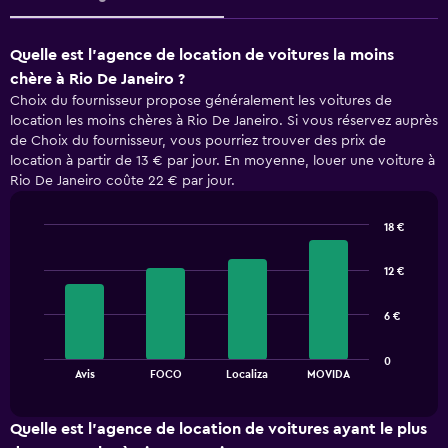
Quelle est l’agence de location de voitures la moins
chère à Rio De Janeiro ?
Choix du fournisseur propose généralement les voitures de
location les moins chères à Rio De Janeiro. Si vous réservez auprès
de Choix du fournisseur, vous pourriez trouver des prix de
location à partir de 13 € par jour. En moyenne, louer une voiture à
Rio De Janeiro coûte 22 € par jour.
18 €
Bar
Chart
graphic.
chart
12 €
with
4
bars.
6 €
The
0
chart
End
Avis
FOCO
Localiza
MOVIDA
of
has
interactive
1
chart
X
Quelle est l’agence de location de voitures ayant le plus
axis