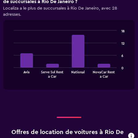
de succursales à Rio De Janeiro ?
displaying
Localiza a le plus de succursales à Rio De Janeiro, avec 28
categories.
adresses.
Range:
4
categories.
18
The
Bar
Chart
chart
graphic.
chart
12
has
with
1
4
6
bars.
Y
axis
The
displaying
0
Avis
Serve Sul Rent
National
NovaCar Rent
chart
values.
End
a Car
a Car
of
has
Range:
interactive
1
0
chart
X
to
axis
18.
displaying
categories.
Range:
4
categories.
Offres de location de voitures à Rio De
The