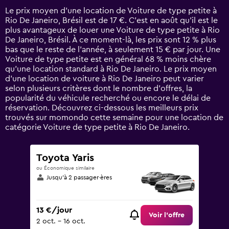
14
Le prix moyen d’une location de Voiture de type petite à
categories.
Rio De Janeiro, Brésil est de 17 €. C’est en août qu'il est le
The
plus avantageux de louer une Voiture de type petite à Rio
chart
De Janeiro, Brésil. À ce moment-là, les prix sont 12 % plus
has
bas que le reste de l’année, à seulement 15 € par jour. Une
1
Voiture de type petite est en général 68 % moins chère
Y
qu'une location standard à Rio De Janeiro. Le prix moyen
axis
d’une location de voiture à Rio De Janeiro peut varier
displaying
selon plusieurs critères dont le nombre d’offres, la
values.
popularité du véhicule recherché ou encore le délai de
Range:
réservation. Découvrez ci-dessous les meilleurs prix
0
trouvés sur momondo cette semaine pour une location de
to
catégorie Voiture de type petite à Rio De Janeiro.
75.
Toyota Yaris
ou Économique similaire
Jusqu’à 2 passager·ères
13 €/jour
Voir l’offre
2 oct. - 16 oct.