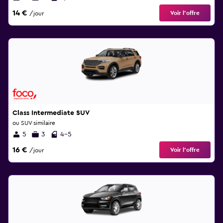
14 €
Voir l’offre
/jour
Class Intermediate SUV
ou SUV similaire
5
3
4-5
16 €
Voir l’offre
/jour