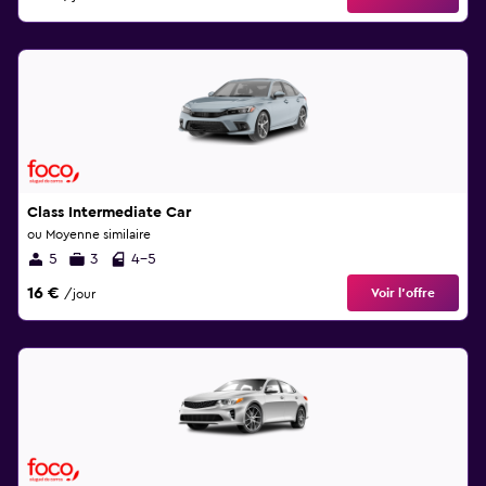
Class Intermediate Car
ou Moyenne similaire
5
3
4-5
16 €
Voir l’offre
/jour