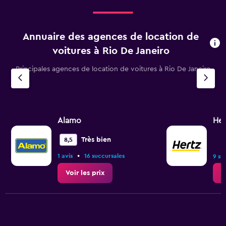
Annuaire des agences de location de
voitures à Rio De Janeiro
Principales agences de location de voitures à Rio De Janeiro
Alamo
Her
Très bien
8,5
•
1 avis
16 succursales
9 su
Voir les prix
V