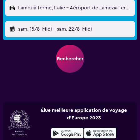
Lamezia Terme, Italie - Aéroport de Lamezia Terme (SUF)
sam. 15/8
Midi
-
sam. 22/8
Midi
Rechercher
Élue meilleure application de voyage
d'Europe 2023