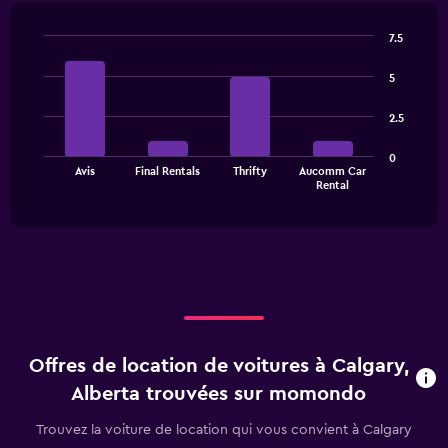
4
categories.
7.5
The
Bar
Chart
chart
graphic.
chart
5
has
with
1
4
2.5
bars.
Y
axis
The
displaying
0
Avis
Final Rentals
Thrifty
Aucomm Car
chart
values.
End
Rental
of
has
Range:
interactive
1
0
chart
X
to
axis
30.
displaying
categories.
Range:
4
categories.
Offres de location de voitures à Calgary,
The
chart
Alberta trouvées sur momondo
has
1
Trouvez la voiture de location qui vous convient à Calgary
Y