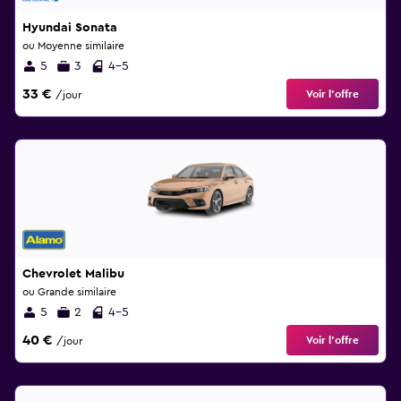
Hyundai Sonata
ou Moyenne similaire
5
3
4-5
33 €
Voir l’offre
/jour
Chevrolet Malibu
ou Grande similaire
5
2
4-5
40 €
Voir l’offre
/jour