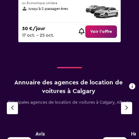
ou Économique similaire
Jusqu’à 2 passager·ères
30 €/jour
Voir l’offre
17 oct. - 25 oct.
Annuaire des agences de location de
voitures à Calgary
Principales agences de location de voitures à Calgary, Alberta
Avis
Her