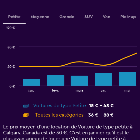
axis
displaying
values.
Petite
Moyenne
Grande
SUV
Van
Pick-up
Range:
0
120 €
Combination
to
Chart
graphic.
chart
7.5.
with
80 €
2
data
series.
40 €
The
chart
has
0 €
1
End
jan.
févr.
mars
avr.
mai
of
X
interactive
axis
chart
Voitures de type Petite
15 € - 48 €
displaying
categories.
Toutes les catégories
36 € - 88 €
Range:
14
Le prix moyen d’une location de Voiture de type petite à
categories.
Calgary, Canada est de 30 €. C’est en janvier qu'il est le
The
plus avantageux de louer une Voiture de type petite à