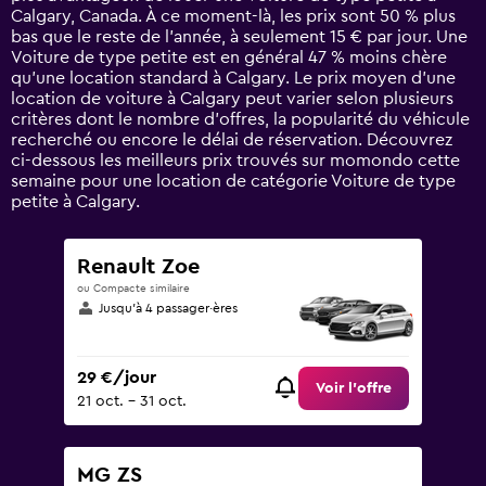
chart
Calgary, Canada. À ce moment-là, les prix sont 50 % plus
has
bas que le reste de l’année, à seulement 15 € par jour. Une
1
Voiture de type petite est en général 47 % moins chère
Y
qu'une location standard à Calgary. Le prix moyen d’une
axis
location de voiture à Calgary peut varier selon plusieurs
displaying
critères dont le nombre d’offres, la popularité du véhicule
values.
recherché ou encore le délai de réservation. Découvrez
Range:
ci-dessous les meilleurs prix trouvés sur momondo cette
0
semaine pour une location de catégorie Voiture de type
to
petite à Calgary.
120.
Renault Zoe
ou Compacte similaire
Jusqu’à 4 passager·ères
29 €/jour
Voir l’offre
21 oct. - 31 oct.
MG ZS