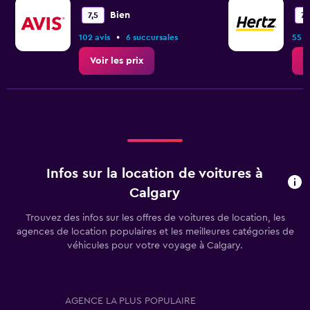
Bien
7,5
7,
•
102 avis
6 succursales
55 a
Voir les prix
V
Infos sur la location de voitures à
Calgary
Trouvez des infos sur les offres de voitures de location, les
agences de location populaires et les meilleures catégories de
véhicules pour votre voyage à Calgary.
AGENCE LA PLUS POPULAIRE
T