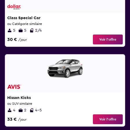
Class Special Car
ou Catégorie similaire
5
5
2/4
30 €
Voir l’offre
/jour
Nissan Kicks
ou SUV similaire
4
2
4-5
33 €
Voir l’offre
/jour