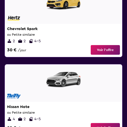
Chevrolet Spark
ou Petite similaire
2
2
4-5
30 €
Voir l’offre
/jour
Nissan Note
ou Petite similaire
4
2
4-5