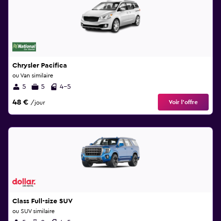
Chrysler Pacifica
ou Van similaire
5
5
4-5
48 €
Voir l’offre
/jour
Class Full-size SUV
ou SUV similaire