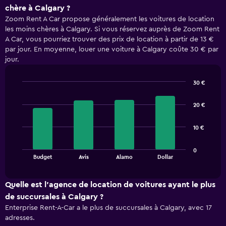
chère à Calgary ?
Zoom Rent A Car propose généralement les voitures de location
les moins chères à Calgary. Si vous réservez auprès de Zoom Rent
A Car, vous pourriez trouver des prix de location à partir de 13 €
par jour. En moyenne, louer une voiture à Calgary coûte 30 € par
jour.
30 €
Bar
Chart
graphic.
chart
20 €
with
4
bars.
10 €
The
0
chart
End
Budget
Avis
Alamo
Dollar
of
has
interactive
1
chart
X
Quelle est l’agence de location de voitures ayant le plus
axis
de succursales à Calgary ?
displaying
Enterprise Rent-A-Car a le plus de succursales à Calgary, avec 17
categories.
adresses.
Range: