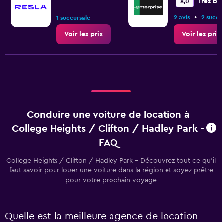
Très bi
8,0
•
2 avis
2 succu
1 succursale
Voir les prix
Voir les prix
Conduire une voiture de location à
College Heights / Clifton / Hadley Park -
FAQ
College Heights / Clifton / Hadley Park - Découvrez tout ce qu’il
faut savoir pour louer une voiture dans la région et soyez prêt·e
pour votre prochain voyage
Quelle est la meilleure agence de location