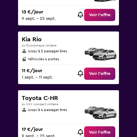
13 €/jour
Voir l’offre
9 sept. - 25 sept.
Kia Rio
ou Économique similaire
Jusqu’à 2 passager·ères
Véhicules 4 portes
11 €/jour
Voir l’offre
1 sept. - 11 sept.
Toyota C-HR
ou SUV compact similaire
Jusqu’à 4 passager·ères
17 €/jour
Voir l’offre
9 sept. - 25 sept.