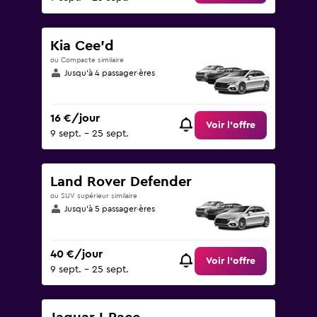
Kia Cee'd
ou Compacte similaire
Jusqu’à 4 passager·ères
16 €/jour
Voir l’offre
9 sept. - 25 sept.
Land Rover Defender
ou SUV supérieur similaire
Jusqu’à 5 passager·ères
40 €/jour
Voir l’offre
9 sept. - 25 sept.