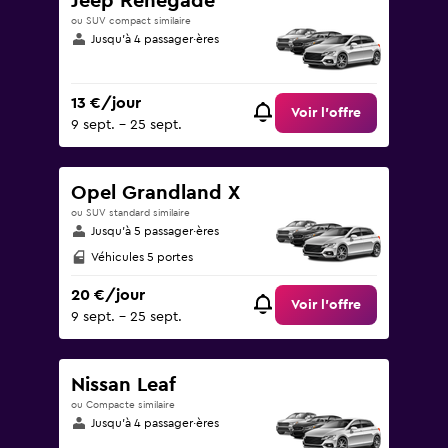
Jeep Renegade
ou SUV compact similaire
Jusqu’à 4 passager·ères
13 €/jour
Voir l’offre
9 sept. - 25 sept.
Opel Grandland X
ou SUV standard similaire
Jusqu’à 5 passager·ères
Véhicules 5 portes
20 €/jour
Voir l’offre
9 sept. - 25 sept.
Nissan Leaf
ou Compacte similaire
Jusqu’à 4 passager·ères