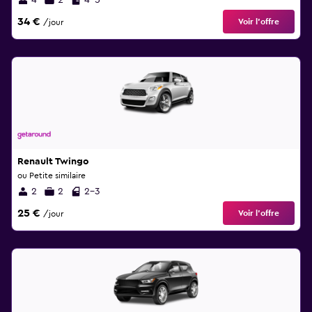
4
2
4-5
34 €
Voir l’offre
/jour
Renault Twingo
ou Petite similaire
2
2
2-3
25 €
Voir l’offre
/jour