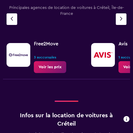
Principales agences de location de voitures à Créteil, Île-de-
France
Free2Move
Avis
3 succursales
1 succur
Voir les prix
Voir 
Infos sur la location de voitures à
Créteil