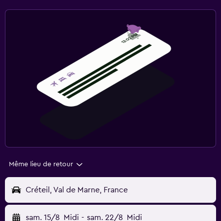
Même lieu de retour
Créteil, Val de Marne, France
sam. 15/8
Midi
-
sam. 22/8
Midi