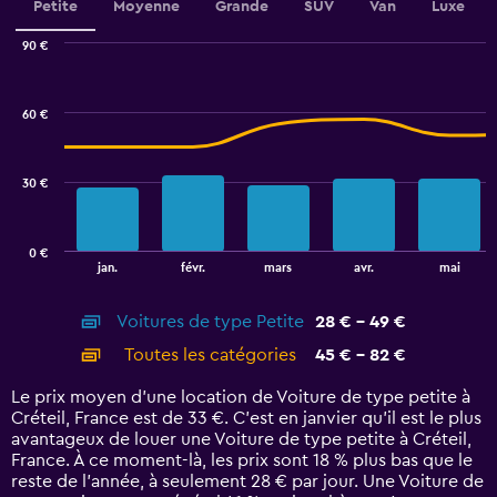
values.
Petite
Moyenne
Grande
SUV
Van
Luxe
Range:
0
90 €
Combination
to
Chart
graphic.
chart
3.6.
with
60 €
2
data
series.
30 €
The
chart
has
0 €
1
End
jan.
févr.
mars
avr.
mai
of
X
interactive
axis
chart
Voitures de type Petite
28 € - 49 €
displaying
categories.
Toutes les catégories
45 € - 82 €
Range:
14
Le prix moyen d’une location de Voiture de type petite à
categories.
Créteil, France est de 33 €. C’est en janvier qu'il est le plus
The
avantageux de louer une Voiture de type petite à Créteil,
chart
France. À ce moment-là, les prix sont 18 % plus bas que le
has
reste de l’année, à seulement 28 € par jour. Une Voiture de
1