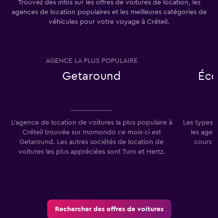
Trouvez des infos sur les offres de voitures de location, les
agences de location populaires et les meilleures catégories de
véhicules pour votre voyage à Créteil.
AGENCE LA PLUS POPULAIRE
T
Getaround
Éco
L'agence de location de voitures la plus populaire à
Les types 
Créteil trouvée sur momondo ce mois-ci est
les agen
Getaround. Les autres sociétés de location de
cours d
voitures les plus appréciées sont Turo et Hertz.
Rechercher des offres de voitures