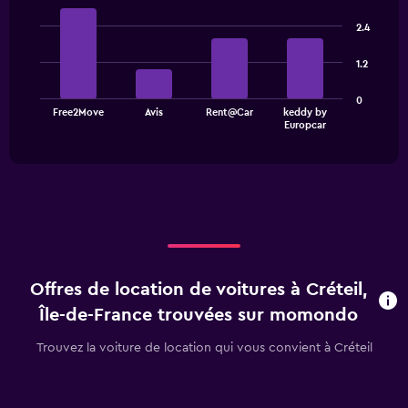
Bar
Chart
categories.
graphic.
chart
2.4
Range:
with
4
4
1.2
bars.
categories.
The
The
0
chart
Free2Move
Avis
Rent@Car
keddy by
chart
has
End
Europcar
of
has
1
interactive
1
Y
chart
X
axis
axis
displaying
displaying
values.
categories.
Range:
Range:
0
4
to
categories.
45.
Offres de location de voitures à Créteil,
The
chart
Île-de-France trouvées sur momondo
has
1
Trouvez la voiture de location qui vous convient à Créteil
Y
axis
displaying