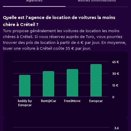
Agences
Autres informations
Quelle est l’agence de location de voitures la moins
chère à Créteil ?
Turo propose généralement les voitures de location les moins
chères à Créteil. Si vous réservez auprès de Turo, vous pourriez
trouver des prix de location à partir de 6 € par jour. En moyenne,
louer une voiture à Créteil coûte 35 € par jour.
45 €
Bar
Chart
graphic.
chart
30 €
with
4
15 €
bars.
The
0
keddy by
Rent@Car
Free2Move
Europcar
chart
End
Europcar
of
has
interactive
1
chart
X
axis
3.6
displaying