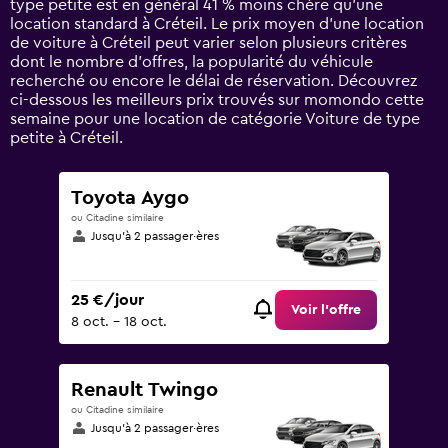
type petite est en général 41 % moins chère qu'une
Y
location standard à Créteil. Le prix moyen d’une location
axis
de voiture à Créteil peut varier selon plusieurs critères
displaying
dont le nombre d’offres, la popularité du véhicule
values.
recherché ou encore le délai de réservation. Découvrez
Range:
ci-dessous les meilleurs prix trouvés sur momondo cette
0
semaine pour une location de catégorie Voiture de type
to
petite à Créteil.
90.
Toyota Aygo
ou Citadine similaire
Jusqu’à 2 passager·ères
25 €/jour
Voir l’offre
8 oct. - 18 oct.
Renault Twingo
ou Citadine similaire
Jusqu’à 2 passager·ères