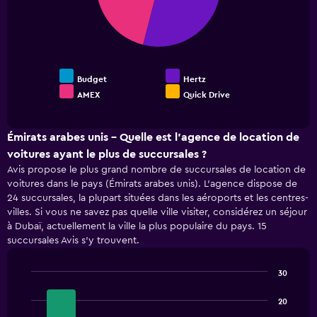
0
to
12.
Budget
Hertz
AMEX
Quick Drive
End
of
interactive
chart
Émirats arabes unis - Quelle est l’agence de location de
voitures ayant le plus de succursales ?
Avis propose le plus grand nombre de succursales de location de
voitures dans le pays (Émirats arabes unis). L’agence dispose de
24 succursales, la plupart situées dans les aéroports et les centres-
villes. Si vous ne savez pas quelle ville visiter, considérez un séjour
à Dubaï, actuellement la ville la plus populaire du pays. 15
succursales Avis s’y trouvent.
30
Bar
Chart
graphic.
chart
20
with