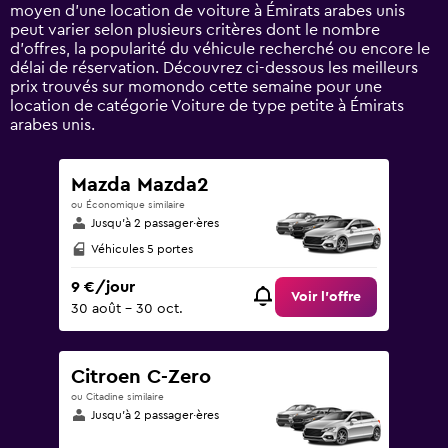
axis
moyen d’une location de voiture à Émirats arabes unis
displaying
peut varier selon plusieurs critères dont le nombre
values.
d’offres, la popularité du véhicule recherché ou encore le
Range:
délai de réservation. Découvrez ci-dessous les meilleurs
0
prix trouvés sur momondo cette semaine pour une
to
location de catégorie Voiture de type petite à Émirats
60.
arabes unis.
Mazda Mazda2
ou Économique similaire
Jusqu’à 2 passager·ères
Véhicules 5 portes
9 €/jour
Voir l’offre
30 août - 30 oct.
Citroen C-Zero
ou Citadine similaire
Jusqu’à 2 passager·ères