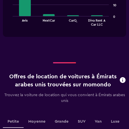
4
10
bars.
The
0
Avis
NextCar
CarQ
Diva Rent A
chart
End
Car LLC
of
has
interactive
1
chart
X
axis
displaying
categories.
Range:
4
categories.
Offres de location de voitures à Émirats
The
chart
arabes unis trouvées sur momondo
has
1
Trouvez la voiture de location qui vous convient à Émirats arabes
Y
unis
axis
displaying
values.
Range:
Petite
Moyenne
Grande
SUV
Van
Luxe
0