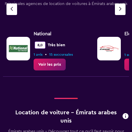
Principales agences de location de voitures à Émirats arabes unis
National
Eld
Très bien
8,0
•
1 avis
15 succursales
1 su
Voir les prix
V
Location de voiture - Émirats arabes
unis
Émirats arabes unis - Découvrez tout ce qu’il faut savoir pour