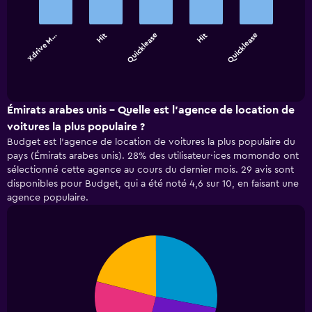
with
5
bars.
Xdrive M…
Hit
Quicklease
Hit
Quicklease
The
chart
End
of
has
interactive
1
chart
X
Émirats arabes unis - Quelle est l’agence de location de
axis
voitures la plus populaire ?
displaying
Budget est l’agence de location de voitures la plus populaire du
categories.
pays (Émirats arabes unis). 28% des utilisateur·ices momondo ont
Range:
sélectionné cette agence au cours du dernier mois. 29 avis sont
5
disponibles pour Budget, qui a été noté 4,6 sur 10, en faisant une
categories.
agence populaire.
The
chart
has
1
Pie
Chart
Y
graphic.
chart
with
axis
4
displaying
slices.
values.
Range: