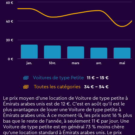
to
60 €
Combination
30.
Chart
graphic.
chart
with
40 €
2
data
series.
20 €
The
chart
has
0 €
1
End
jan.
févr.
mars
avr.
mai
of
X
interactive
axis
chart
Voitures de type Petite
11 € - 15 €
displaying
categories.
Toutes les catégories
34 € - 54 €
Range:
14
Le prix moyen d’une location de Voiture de type petite à
categories.
Émirats arabes unis est de 12 €. C’est en août qu'il est le
The
plus avantageux de louer une Voiture de type petite à
chart
Émirats arabes unis. À ce moment-là, les prix sont 16 % plus
has
bas que le reste de l’année, à seulement 11 € par jour. Une
1
Voiture de type petite est en général 73 % moins chère
Y
qu'une location standard à Émirats arabes unis. Le prix