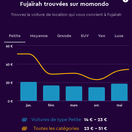
chart
Fujaïrah trouvées sur momondo
has
1
Trouvez la voiture de location qui vous convient à Fujairah
Y
axis
displaying
values.
Petite
Moyenne
Grande
SUV
Van
Luxe
Range:
0
60 €
Combination
to
Chart
graphic.
chart
24.
with
40 €
2
data
series.
20 €
The
chart
has
0 €
1
End
jan.
févr.
mars
avr.
mai
of
X
interactive
axis
chart
Voitures de type Petite
14 € - 23 €
displaying
categories.
Toutes les catégories
23 € - 51 €
Range: