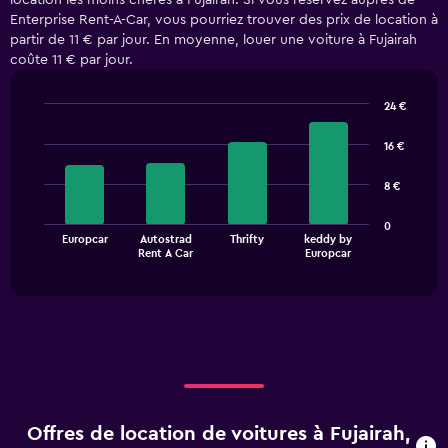
location les moins chères à Fujairah. Si vous réservez auprès de
Enterprise Rent-A-Car, vous pourriez trouver des prix de location à
partir de 11 € par jour. En moyenne, louer une voiture à Fujairah
coûte 11 € par jour.
24 €
Bar
Chart
graphic.
chart
16 €
with
4
8 €
bars.
The
0
Europcar
Autostrad
Thrifty
keddy by
chart
End
Rent A Car
Europcar
of
has
interactive
1
chart
X
axis
displaying
categories.
Range:
4
categories.
Offres de location de voitures à Fujairah,
The