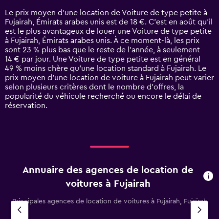
14
Le prix moyen d’une location de Voiture de type petite à
categories.
Fujairah, Émirats arabes unis est de 18 €. C’est en août qu'il
The
est le plus avantageux de louer une Voiture de type petite
chart
à Fujairah, Émirats arabes unis. À ce moment-là, les prix
has
sont 23 % plus bas que le reste de l’année, à seulement
1
14 € par jour. Une Voiture de type petite est en général
Y
49 % moins chère qu'une location standard à Fujairah. Le
axis
prix moyen d’une location de voiture à Fujairah peut varier
displaying
selon plusieurs critères dont le nombre d’offres, la
values.
popularité du véhicule recherché ou encore le délai de
Range:
réservation.
0
to
60.
Annuaire des agences de location de
voitures à Fujairah
Principales agences de location de voitures à Fujairah, Fujaïrah