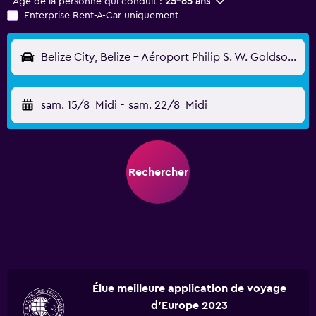
Âge de la personne qui conduit :
25-65 ans
Enterprise Rent-A-Car uniquement
Belize City, Belize - Aéroport Philip S. W. Goldson (BZE)
sam. 15/8
Midi
-
sam. 22/8
Midi
Rechercher
Élue meilleure application de voyage
d'Europe 2023