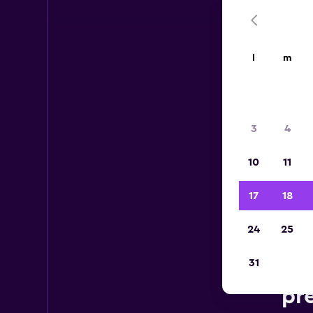
l
m
3
4
10
11
17
18
24
25
31
Voi
pr