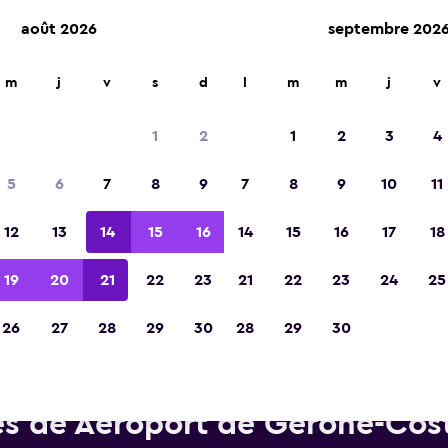
août 2026
septembre 202
m
j
v
s
d
l
m
m
j
v
Élue meilleure application de voyage d'Eur
2023
1
2
1
2
3
4
5
6
7
8
9
7
8
9
10
11
12
13
14
15
16
14
15
16
17
18
19
20
21
22
23
21
22
23
24
25
26
27
28
29
30
28
29
30
tures de location Enterprise R
ès de Aéroport de Gérone-Cos