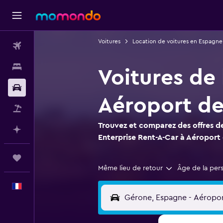
Voitures
Location de voitures en Espagne
Vols
Hébergements
Voitures de 
Voitures
Aéroport de
Vol+Hôtel
Trouvez et comparez des offres de
Planifier avec l’IA
Enterprise Rent-A-Car à Aéropor
Trips
Même lieu de retour
Âge de la per
Français