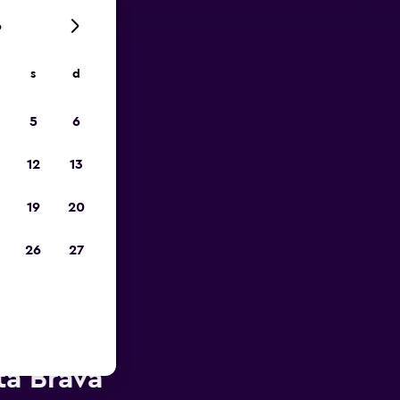
6
s
d
ope
5
6
12
13
19
20
26
27
ent-A-Car
ta Brava