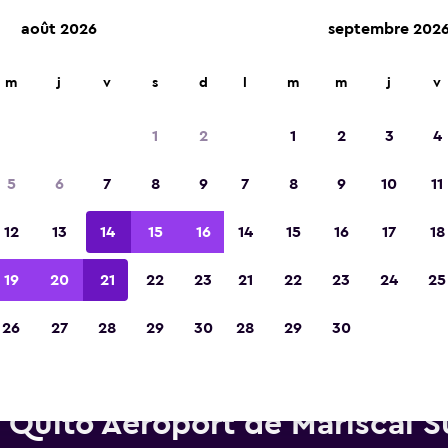
août 2026
septembre 202
m
j
v
s
d
l
m
m
j
v
Élue meilleure application de voyage d'Eur
2023
1
2
1
2
3
4
5
6
7
8
9
7
8
9
10
11
12
13
14
15
16
14
15
16
17
18
19
20
21
22
23
21
22
23
24
25
26
27
28
29
30
28
29
30
oitures de location Europcar 
Quito Aéroport de Mariscal S