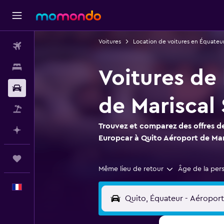
Voitures
Location de voitures en Équateu
Vols
Hébergements
Voitures de
Voitures
de Mariscal
Vol+Hôtel
Trouvez et comparez des offres de
Planifier avec l’IA
Europcar à Quito Aéroport de Mar
Trips
Même lieu de retour
Âge de la per
Français