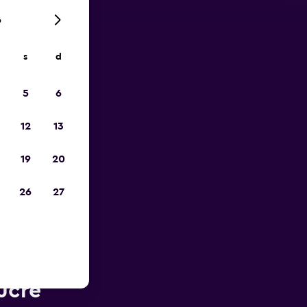
6
s
d
ope
5
6
12
13
19
20
26
27
près de
ucre