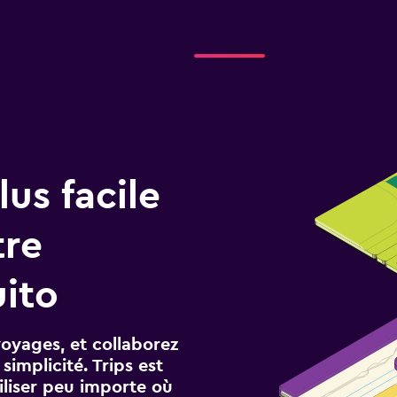
us facile
tre
ito
voyages, et collaborez
implicité. Trips est
iliser peu importe où