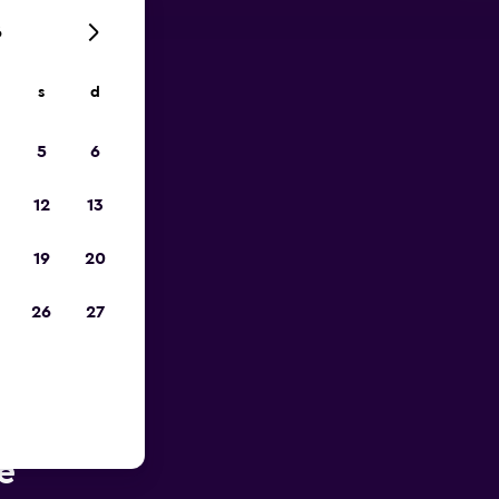
6
s
d
ope
5
6
12
13
19
20
26
27
e Quito
e