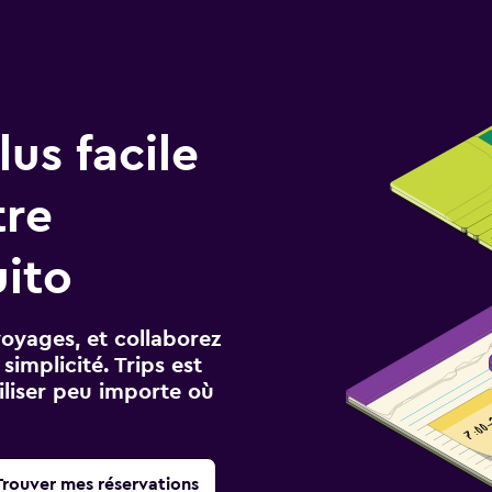
us facile
tre
ito
voyages, et collaborez
implicité. Trips est
iliser peu importe où
Trouver mes réservations