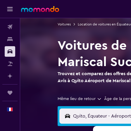
Voitures
Location de voitures en Équateu
Vols
Hébergements
Voitures de 
Voitures
Mariscal Su
Vol+Hôtel
Trouvez et comparez des offres de
Planifier avec l’IA
Avis à Quito Aéroport de Mariscal
Trips
Même lieu de retour
Âge de la per
Français