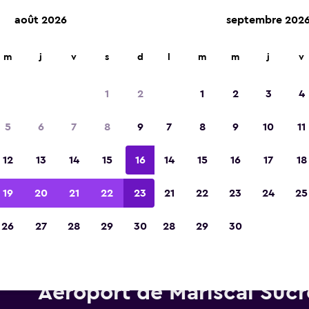
août 2026
septembre 202
m
j
v
s
d
l
m
m
j
v
Élue meilleure application de voyage d'Eur
2023
1
2
1
2
3
4
5
6
7
8
9
7
8
9
10
11
12
13
14
15
16
14
15
16
17
18
19
20
21
22
23
21
22
23
24
25
26
27
28
29
30
28
29
30
itures de location Avis près d
Aéroport de Mariscal Sucr