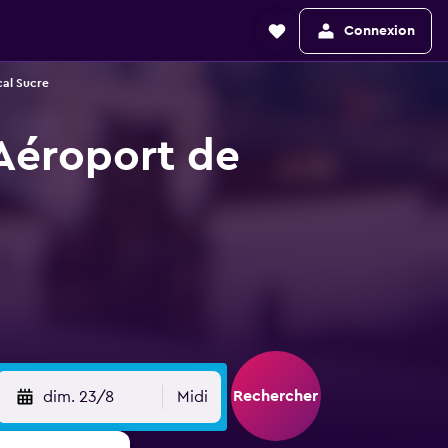
Connexion
cal Sucre
 Aéroport de
Rechercher
dim. 23/8
Midi