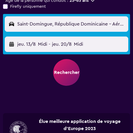
Âge de la personne qui conduit :
25-65 ans
Firefly uniquement
Saint-Domingue, République Dominicaine - Aéroport Intl Las Américas (SDQ)
jeu. 13/8
Midi
-
jeu. 20/8
Midi
Rechercher
Élue meilleure application de voyage
d'Europe 2023