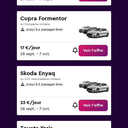
Cupra Formentor
ou Compacte similaire
Jusqu’à 4 passager·ères
17 €/jour
Voir l’offre
28 sept. - 7 oct.
Skoda Enyaq
ou SUV intermédiaire similaire
Jusqu’à 5 passager·ères
23 €/jour
Voir l’offre
28 sept. - 7 oct.