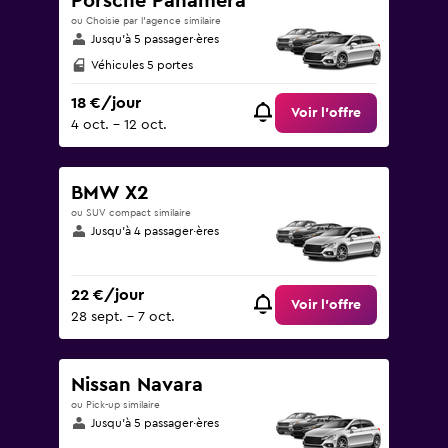
Porsche Panamera
ou Choisie par l’agence similaire
Jusqu’à 5 passager·ères
Véhicules 5 portes
18 €/jour
Voir l’offre
4 oct. - 12 oct.
BMW X2
ou SUV compact similaire
Jusqu’à 4 passager·ères
22 €/jour
Voir l’offre
28 sept. - 7 oct.
Nissan Navara
ou Pick-up similaire
Jusqu’à 5 passager·ères