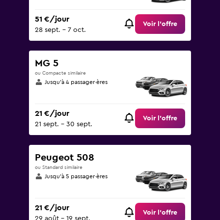
51 €/jour
Voir l’offre
28 sept. - 7 oct.
MG 5
ou Compacte similaire
Jusqu’à 4 passager·ères
21 €/jour
Voir l’offre
21 sept. - 30 sept.
Peugeot 508
ou Standard similaire
Jusqu’à 5 passager·ères
21 €/jour
Voir l’offre
29 août - 19 sept.