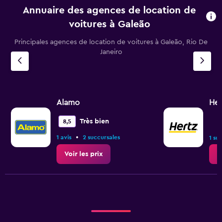
Annuaire des agences de location de
voitures à Galeão
Principales agences de location de voitures à Galeão, Rio De
Janeiro
Alamo
Her
Très bien
8,5
•
1 avis
2 succursales
1 su
Voir les prix
V