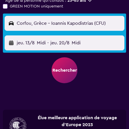
Âge de la personne qui conduit :
25-65 ans
GREEN MOTION uniquement
Corfou, Grèce - Ioannis Kapodistrias (CFU)
jeu. 13/8
Midi
-
jeu. 20/8
Midi
Rechercher
Élue meilleure application de voyage
d'Europe 2023