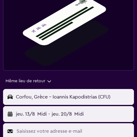
Même lieu de retour
Corfou, Grèce - Ioannis Kapodistrias (CFU)
jeu. 13/8
Midi
-
jeu. 20/8
Midi