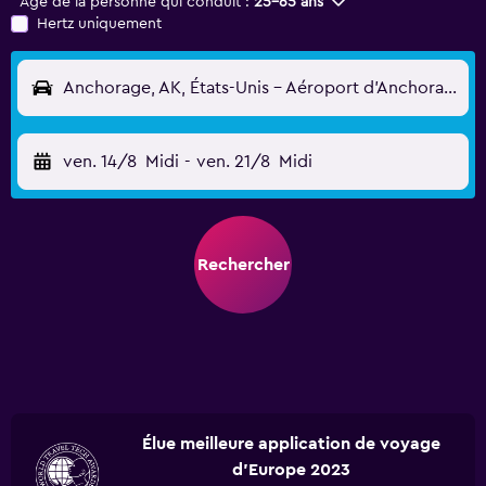
Âge de la personne qui conduit :
25-65 ans
Hertz uniquement
Anchorage, AK, États-Unis - Aéroport d'Anchorage Ted-Stevens (ANC)
ven. 14/8
Midi
-
ven. 21/8
Midi
Rechercher
Élue meilleure application de voyage
d'Europe 2023