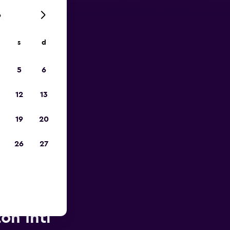
6
s
d
ope
5
6
12
13
19
20
26
27
ès de
on Intl