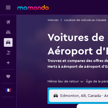
Voitures
Location de voitures au Canada
Vols
Hébergements
Voitures de
Voitures
Aéroport d'
Vol+Hôtel
Trouvez et comparez des offres de
Planifier avec l’IA
Hertz à Aéroport de Aéroport d'
Trips
Même lieu de retour
Âge de la per
Français