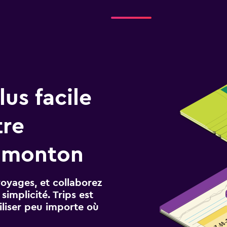
us facile
tre
dmonton
voyages, et collaborez
implicité. Trips est
iliser peu importe où