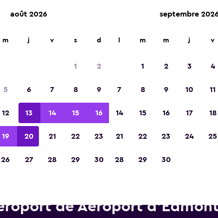
août 2026
septembre 202
m
j
v
s
d
l
m
m
j
v
Élue meilleure application de voyage d'Eur
2023
1
2
1
2
3
4
5
6
7
8
9
7
8
9
10
11
12
13
14
15
16
14
15
16
17
18
19
20
21
22
23
21
22
23
24
25
26
27
28
29
30
28
29
30
Voitures de location Hertz pr
éroport de Aéroport d'Edmont