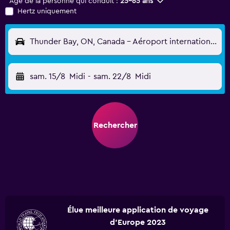
Âge de la personne qui conduit :
25-65 ans
Hertz uniquement
Thunder Bay, ON, Canada - Aéroport international de Thunder Bay (YQT)
sam. 15/8
Midi
-
sam. 22/8
Midi
Rechercher
Élue meilleure application de voyage
d'Europe 2023