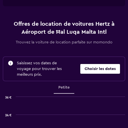
Offres de location de voitures Hertz à
Aéroport de Ħal Luqa Malta Intl
Trouvez la voiture de location parfaite sur momondo
Saisissez vos dates de
voyage pour trouver les
Choisir les dates
meilleurs prix.
Petite
36 €
Combination
Chart
graphic.
chart
with
24 €
2
data
series.