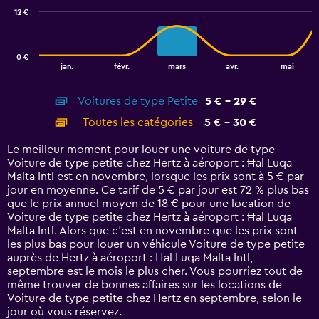
12 €
The
chart
has
0 €
1
End
jan.
févr.
mars
avr.
mai
of
X
interactive
axis
chart
Voitures de type Petite
5 € - 29 €
displaying
categories.
Toutes les catégories
5 € - 30 €
Range:
14
Le meilleur moment pour louer une voiture de type
categories.
Voiture de type petite chez Hertz à aéroport : Ħal Luqa
The
Malta Intl est en novembre, lorsque les prix sont à 5 € par
chart
jour en moyenne. Ce tarif de 5 € par jour est 72 % plus bas
has
que le prix annuel moyen de 18 € pour une location de
1
Voiture de type petite chez Hertz à aéroport : Ħal Luqa
Y
Malta Intl. Alors que c’est en novembre que les prix sont
axis
les plus bas pour louer un véhicule Voiture de type petite
displaying
auprès de Hertz à aéroport : Ħal Luqa Malta Intl,
values.
septembre est le mois le plus cher. Vous pourriez tout de
Range:
même trouver de bonnes affaires sur les locations de
0
Voiture de type petite chez Hertz en septembre, selon le
to
jour où vous réservez.