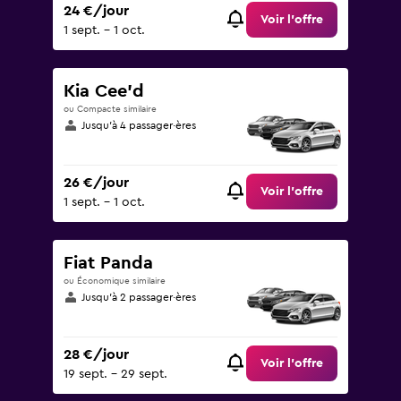
24 €/jour
Voir l’offre
1 sept. - 1 oct.
Kia Cee'd
ou Compacte similaire
Jusqu’à 4 passager·ères
26 €/jour
Voir l’offre
1 sept. - 1 oct.
Fiat Panda
ou Économique similaire
Jusqu’à 2 passager·ères
28 €/jour
Voir l’offre
19 sept. - 29 sept.