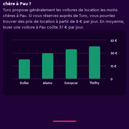
chère à Pau ?
Turo propose généralement les voitures de location les moins
chères à Pau. Si vous réservez auprès de Turo, vous pourriez
trouver des prix de location à partir de 8 € par jour. En moyenne,
louer une voiture à Pau coûte 37 € par jour.
45 €
Bar
Chart
graphic.
chart
30 €
with
4
bars.
15 €
The
0
chart
End
Dollar
Alamo
Europcar
Thrifty
of
has
interactive
1
chart
X
axis
displaying
categories.
Range:
4