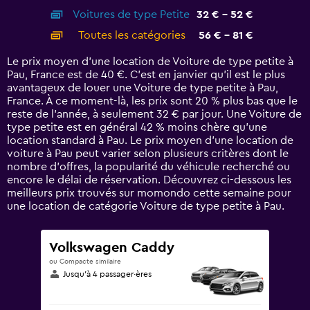
axis
chart
Voitures de type Petite
32 € - 52 €
displaying
categories.
Toutes les catégories
56 € - 81 €
Range:
14
Le prix moyen d’une location de Voiture de type petite à
categories.
Pau, France est de 40 €. C’est en janvier qu'il est le plus
The
avantageux de louer une Voiture de type petite à Pau,
chart
France. À ce moment-là, les prix sont 20 % plus bas que le
has
reste de l’année, à seulement 32 € par jour. Une Voiture de
1
type petite est en général 42 % moins chère qu'une
Y
location standard à Pau. Le prix moyen d’une location de
axis
voiture à Pau peut varier selon plusieurs critères dont le
displaying
nombre d’offres, la popularité du véhicule recherché ou
values.
encore le délai de réservation. Découvrez ci-dessous les
Range:
meilleurs prix trouvés sur momondo cette semaine pour
0
une location de catégorie Voiture de type petite à Pau.
to
90.
Volkswagen Caddy
ou Compacte similaire
Jusqu’à 4 passager·ères