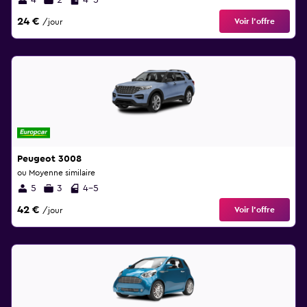
4
2
4-5
24 €
Voir l’offre
/jour
Peugeot 3008
ou Moyenne similaire
5
3
4-5
42 €
Voir l’offre
/jour