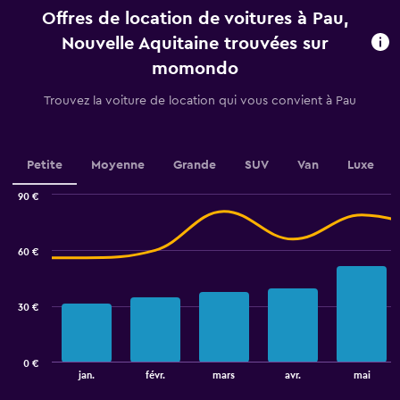
categories.
Offres de location de voitures à Pau,
The
chart
Nouvelle Aquitaine trouvées sur
has
momondo
1
Y
Trouvez la voiture de location qui vous convient à Pau
axis
displaying
values.
Range:
Petite
Moyenne
Grande
SUV
Van
Luxe
0
to
90 €
45.
Combination
Chart
graphic.
chart
with
60 €
2
data
series.
30 €
The
chart
has
0 €
1
End
jan.
févr.
mars
avr.
mai
of
X
interactive