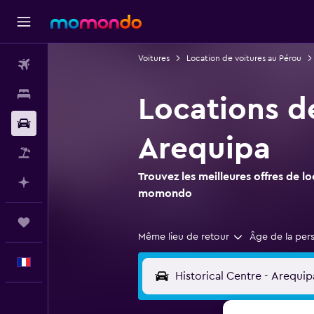
Voitures
Location de voitures au Pérou
Vols
Hébergements
Locations de
Voitures
Arequipa
Vol+Hôtel
Trouvez les meilleures offres de l
Planifier avec l’IA
momondo
Trips
Même lieu de retour
Âge de la per
Français