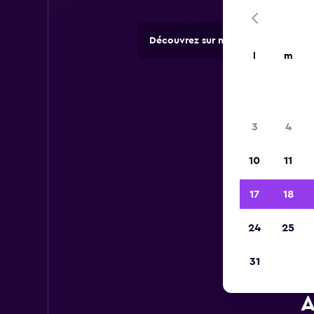
Découvrez sur momondo des offres 
l
m
3
4
10
11
17
18
24
25
31
A