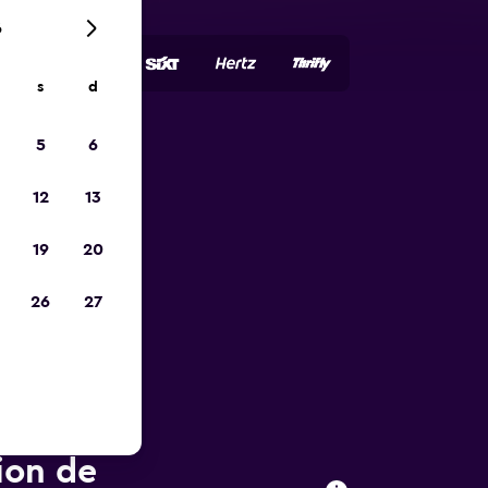
6
s
d
5
6
ope
12
13
19
20
26
27
ion de