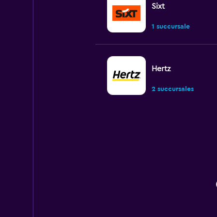
Sixt
1 succursale
Hertz
2 succursales
Dollar
Médiocre
4,5
1 avis
1 succursale
Thrifty