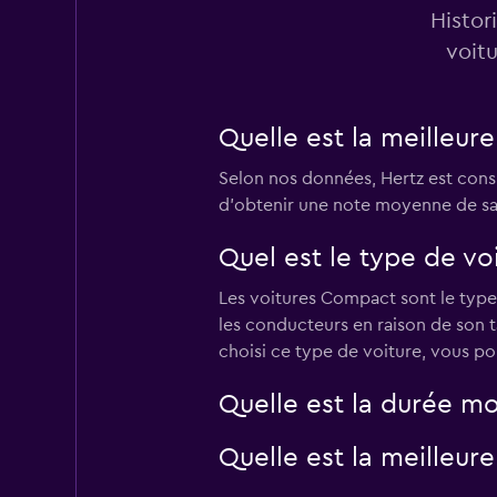
Histor
Mauvais
2,0
voit
1 avis
1 succursale
Quelle est la meilleur
Selon nos données, Hertz est consi
FlexWays
d’obtenir une note moyenne de sati
2 succursales
Quel est le type de voi
Les voitures Compact sont le type 
keddy by Europca
les conducteurs en raison de son t
choisi ce type de voiture, vous po
4 succursales
Quelle est la durée mo
Quelle est la meilleur