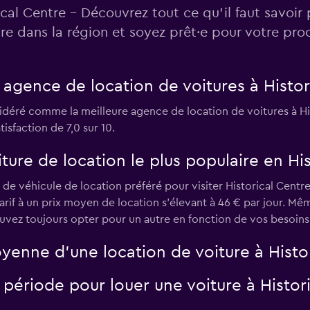
ical Centre - Découvrez tout ce qu’il faut savoir
Voir les prix
ure dans la région et soyez prêt·e pour votre pr
e agence de location de voitures à Histor
déré comme la meilleure agence de location de voitures à Hist
Voir les prix
sfaction de 7,0 sur 10.
ture de location le plus populaire en His
de véhicule de location préféré pour visiter Historical Centre
r
arif à un prix moyen de location s'élevant à 46 € par jour. M
Voir les prix
uvez toujours opter pour un autre en fonction de vos besoins
yenne d’une location de voiture à Histor
e période pour louer une voiture à Histor