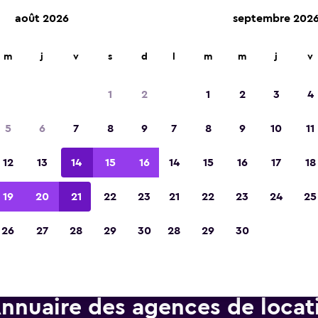
août 2026
septembre 202
d'agences de location dans plus de 70 000 endroits.
m
j
v
s
d
l
m
m
j
v
1
2
1
2
3
4
Élue meilleure application de voyage d'Eur
5
6
7
8
9
7
8
9
10
11
2023
12
13
14
15
16
14
15
16
17
18
19
20
21
22
23
21
22
23
24
25
26
27
28
29
30
28
29
30
nnuaire des agences de locat