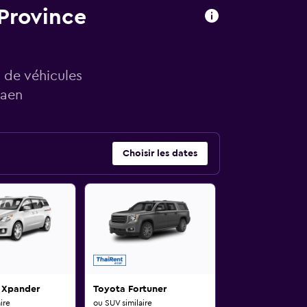
 Province
 de véhicules
Kaen
Choisir les dates
i Xpander
Toyota Fortuner
ire
ou SUV similaire