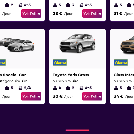
2
4-5
5
3
4-5
5
€
28 €
31 €
Voir l’offre
Voir l’offre
/jour
/jour
/jour
s Special Car
Toyota Yaris Cross
Class Int
tégorie similaire
ou SUV similaire
ou SUV simil
5
2/4
4
2
4-5
5
€
30 €
34 €
Voir l’offre
Voir l’offre
/jour
/jour
/jour