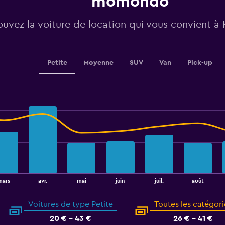
momondo
0
to
ouvez la voiture de location qui vous convient à
180.
Petite
Moyenne
SUV
Van
Pick-up
août
mars
avr.
mai
juin
juil.
Voitures de type Petite
Toutes les catégori
20 € - 43 €
26 € - 41 €