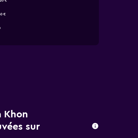
20 €
60 €
0
à Khon
uvées sur