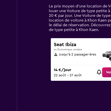
Range:
14
Le prix moyen d’une location de Vo
categories.
louer une Voiture de type petite à
The
20 € par jour. Une Voiture de typ
chart
location de voiture à Khon Kaen pe
has
le délai de réservation. Découvre
1
de type petite à Khon Kaen.
Y
axis
displaying
Seat Ibiza
values.
ou Économique similaire
Range:
Jusqu’à 2 passager·ères
0
to
60.
14 €/jour
Voi
22 août - 27 août