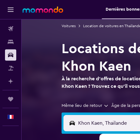
Dernières bonnes
Voitures
Location de voitures en Thaïland
Vols
Hébergements
Locations d
Voitures
Khon Kaen
Vol+Hôtel
À la recherche d'offres de locatio
Planifier avec l’IA
Khon Kaen ? Trouvez ce qu'il vou
Trips
Même lieu de retour
Âge de la per
Français