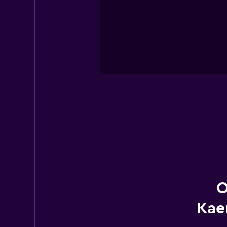
O
Kae