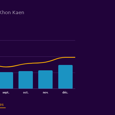
 Khon Kaen
sept.
oct.
nov.
déc.
es