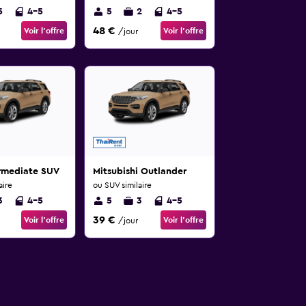
5
4-5
5
2
4-5
48 €
Voir l’offre
Voir l’offre
/jour
ermediate SUV
Mitsubishi Outlander
aire
ou SUV similaire
3
4-5
5
3
4-5
39 €
Voir l’offre
Voir l’offre
/jour