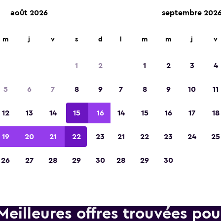
août 2026
septembre 202
d'agences de location dans plus de 70 000 endroits.
m
j
v
s
d
l
m
m
j
v
1
2
1
2
3
4
Élue meilleure application de voyage d'Eur
5
6
7
8
9
7
8
9
10
11
2023
12
13
14
15
16
14
15
16
17
18
19
20
21
22
23
21
22
23
24
25
26
27
28
29
30
28
29
30
Meilleures offres trouvées po