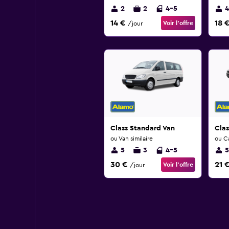
2
2
4-5
4
14 €
18 
Voir l’offre
/jour
Class Standard Van
Clas
ou Van similaire
ou Ca
5
3
4-5
5
30 €
21 
Voir l’offre
/jour