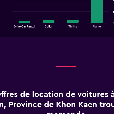
1
with
4
bars.
The
chart
End
Drive Car Rental
Dollar
Thrifty
Alamo
of
has
interactive
1
chart
X
axis
displaying
categories.
Range:
4
categories.
The
chart
has
1
ffres de location de voitures 
Y
axis
displaying
n, Province de Khon Kaen tro
values.
Range: