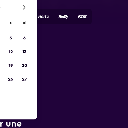
6
s
d
5
6
ope
12
13
19
20
26
27
ur une