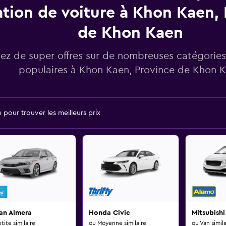
ation de voiture à Khon Kaen,
de Khon Kaen
ez de super offres sur de nombreuses catégories
populaires à Khon Kaen, Province de Khon 
pour trouver les meilleurs prix
an Almera
Honda Civic
Mitsubish
tite similaire
ou Moyenne similaire
ou Van simila