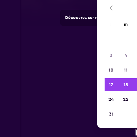
Découvrez sur momondo des offres 
l
m
3
4
10
11
17
18
24
25
31