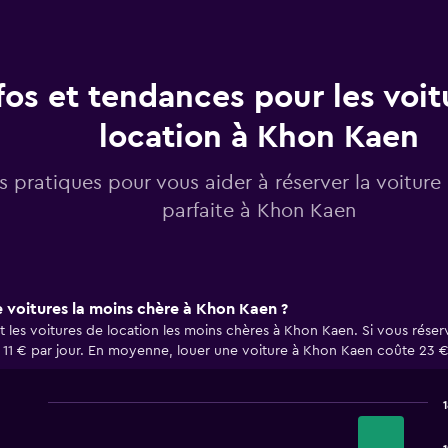
fos et tendances pour les voit
location à Khon Kaen
os pratiques pour vous aider à réserver la voiture
parfaite à Khon Kaen
e voitures la moins chère à Khon Kaen ?
les voitures de location les moins chères à Khon Kaen. Si vous réser
e 11 € par jour. En moyenne, louer une voiture à Khon Kaen coûte 23 € 
1
Bar
Chart
graphic.
chart