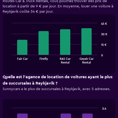
Routes Car & Truck Rentals, vous pourriez trouver des prix de
location à partir de 9 € par jour. En moyenne, louer une voiture à
Reykjavik coûte 34 € par jour.
45 €
Bar
Chart
graphic.
chart
30 €
with
4
15 €
bars.
The
0
Fair Car
Firefly
RAS Car
Geysir Car
chart
End
Rental
Rental
of
has
interactive
1
chart
X
Quelle est l’agence de location de voitures ayant le plus
axis
de succursales à Reykjavik ?
displaying
Sunnycars a le plus de succursales à Reykjavik, avec 5 adresses.
categories.
Range:
4
categories.
2.4
The
Bar
Chart
chart
graphic.
chart