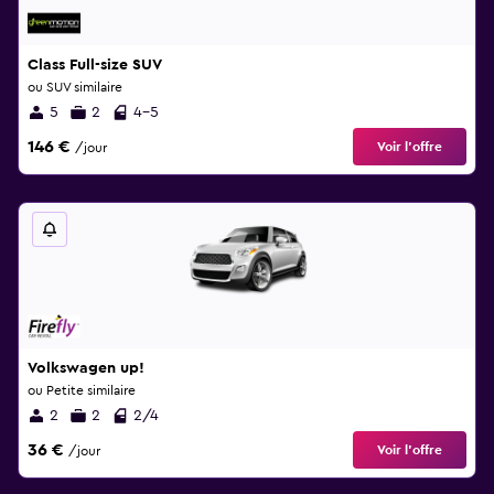
Class Full-size SUV
ou SUV similaire
5
2
4-5
146 €
Voir l’offre
/jour
Volkswagen up!
ou Petite similaire
2
2
2/4
36 €
Voir l’offre
/jour