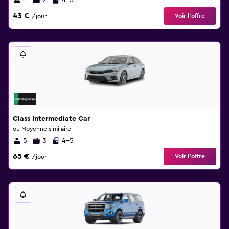
4
2
4-5
43 €
Voir l’offre
/jour
Class Intermediate Car
ou Moyenne similaire
5
3
4-5
65 €
Voir l’offre
/jour