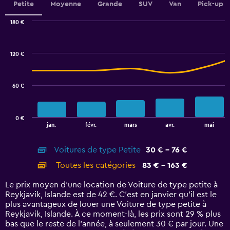
Petite
Moyenne
Grande
SUV
Van
Pick-up
0
to
180 €
2.4.
Combination
Chart
graphic.
chart
with
120 €
2
data
series.
60 €
The
chart
has
0 €
1
End
jan.
févr.
mars
avr.
mai
of
X
interactive
axis
chart
Voitures de type Petite
30 € - 76 €
displaying
categories.
Toutes les catégories
83 € - 163 €
Range:
14
Le prix moyen d’une location de Voiture de type petite à
categories.
Reykjavik, Islande est de 42 €. C’est en janvier qu'il est le
The
plus avantageux de louer une Voiture de type petite à
chart
Reykjavik, Islande. À ce moment-là, les prix sont 29 % plus
has
bas que le reste de l’année, à seulement 30 € par jour. Une
1