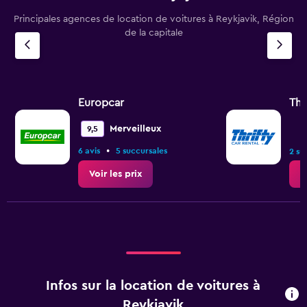
Principales agences de location de voitures à Reykjavik, Région
de la capitale
Europcar
Thr
Merveilleux
9,5
•
6 avis
5 succursales
2 su
Voir les prix
V
Infos sur la location de voitures à
Reykjavik