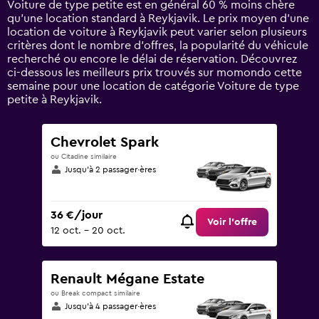
Voiture de type petite est en général 60 % moins chère
Y
qu'une location standard à Reykjavik. Le prix moyen d’une
axis
location de voiture à Reykjavik peut varier selon plusieurs
displaying
critères dont le nombre d’offres, la popularité du véhicule
values.
recherché ou encore le délai de réservation. Découvrez
Range:
ci-dessous les meilleurs prix trouvés sur momondo cette
0
semaine pour une location de catégorie Voiture de type
to
petite à Reykjavik.
180.
Chevrolet Spark
ou Citadine similaire
Jusqu’à 2 passager·ères
36 €/jour
Voir l’offre
12 oct. - 20 oct.
Renault Mégane Estate
ou Break compact similaire
Jusqu’à 4 passager·ères