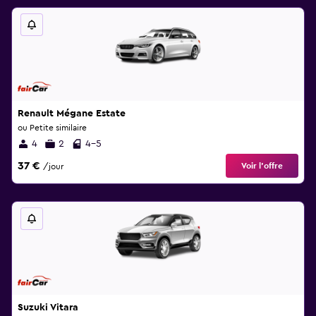
Renault Mégane Estate
ou Petite similaire
4
2
4-5
37 €
Voir l’offre
/jour
Suzuki Vitara