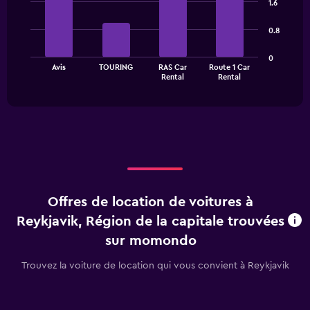
1.6
has
with
1
4
0.8
bars.
Y
axis
The
displaying
0
Avis
TOURING
RAS Car
Route 1 Car
chart
values.
End
Rental
Rental
of
has
Range:
interactive
1
0
chart
X
to
axis
45.
displaying
categories.
Range:
4
categories.
Offres de location de voitures à
The
chart
Reykjavik, Région de la capitale trouvées
has
sur momondo
1
Y
Trouvez la voiture de location qui vous convient à Reykjavik
axis
displaying
values.
Range: