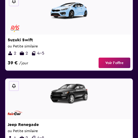
Suzuki Swift
ou Petite similaire
2
2
4-5
39 €
Voir l’offre
/jour
Jeep Renegade
ou Petite similaire