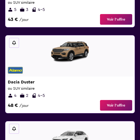
ou SUV similaire
5
3
4-5
43 €
Voir l’offre
/jour
Dacia Duster
ou SUV similaire
4
2
4-5
48 €
Voir l’offre
/jour