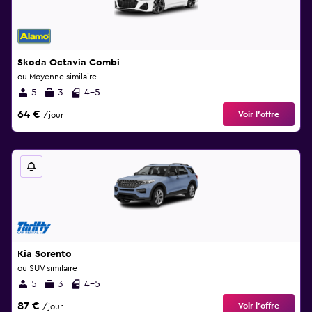
Skoda Octavia Combi
ou Moyenne similaire
5
3
4-5
64 €
Voir l’offre
/jour
Kia Sorento
ou SUV similaire
5
3
4-5
87 €
Voir l’offre
/jour