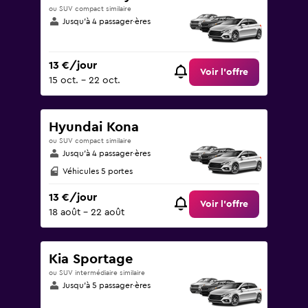
ou SUV compact similaire
Jusqu’à 4 passager·ères
13 €/jour
Voir l’offre
15 oct. - 22 oct.
Hyundai Kona
ou SUV compact similaire
Jusqu’à 4 passager·ères
Véhicules 5 portes
13 €/jour
Voir l’offre
18 août - 22 août
Kia Sportage
ou SUV intermédiaire similaire
Jusqu’à 5 passager·ères