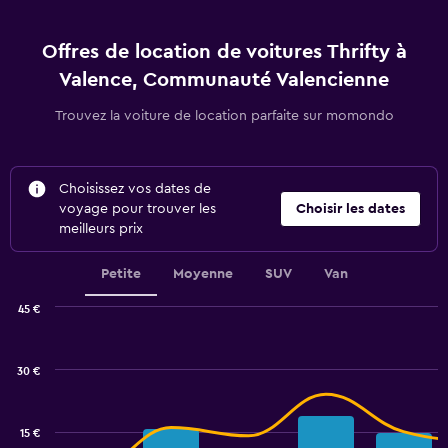
Offres de location de voitures Thrifty à
Valence, Communauté Valencienne
Trouvez la voiture de location parfaite sur momondo
Choisissez vos dates de
voyage pour trouver les
Choisir les dates
meilleurs prix
Petite
Moyenne
SUV
Van
45 €
Combination
Chart
graphic.
chart
with
30 €
2
data
series.
15 €
The