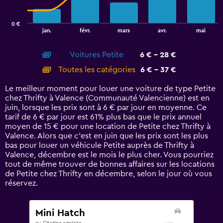
chart
has
0 €
1
End
jan.
févr.
mars
avr.
mai
of
X
interactive
axis
chart
Voitures Petite
6 € - 28 €
displaying
categories.
Toutes les catégories
6 € - 37 €
Range:
14
Le meilleur moment pour louer une voiture de type Petite
categories.
chez Thrifty à Valence (Communauté Valencienne) est en
The
juin, lorsque les prix sont à 6 € par jour en moyenne. Ce
chart
tarif de 6 € par jour est 61% plus bas que le prix annuel
has
moyen de 15 € pour une location de Petite chez Thrifty à
1
Valence. Alors que c’est en juin que les prix sont les plus
Y
bas pour louer un véhicule Petite auprès de Thrifty à
axis
Valence, décembre est le mois le plus cher. Vous pourriez
displaying
tout de même trouver de bonnes affaires sur les locations
values.
de Petite chez Thrifty en décembre, selon le jour où vous
Range:
réservez.
0
to
45.
Mini Hatch