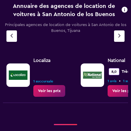
Annuaire des agences de location de
voitures à San Antonio de los Buenos
Principales agences de location de voitures à San Antonio de los
Buenos, Tijuana
Localiza
National
Très
8,0
•
1 avis
1 su
1 succursale
Voir les prix
Voir les p