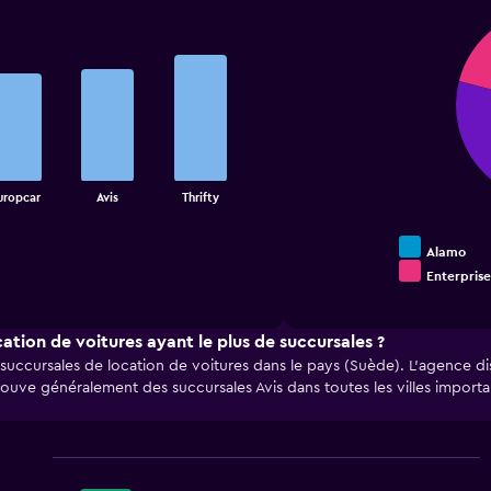
Pie
Chart
graphic.
chart
with
4
slices.
uropcar
Avis
Thrifty
Alamo
Enterprise
End
of
interactive
chart
ation de voitures ayant le plus de succursales ?
uccursales de location de voitures dans le pays (Suède). L’agence dis
 trouve généralement des succursales Avis dans toutes les villes impo
Bar
Chart