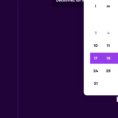
Découvrez sur momondo des offres 
l
m
3
4
10
11
17
18
24
25
31