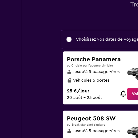
Tr
Choisissez vos dates de voyage 
Porsche Panamera
ou Choisie par l’agence similaire
Jusqu’à 5 passager·ères
Véhicules 5 portes
25 €/jour
Voi
20 août - 23 août
Peugeot 508 SW
ou Break standard similaire
Jusqu’à 5 passager·ères