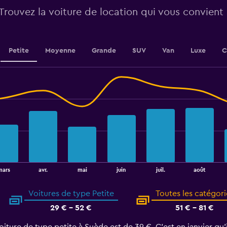
Range:
Trouvez la voiture de location qui vous convient
0
to
180.
Petite
Moyenne
Grande
SUV
Van
Luxe
C
août
mars
avr.
mai
juin
juil.
Voitures de type Petite
Toutes les catégori
29 € - 52 €
51 € - 81 €