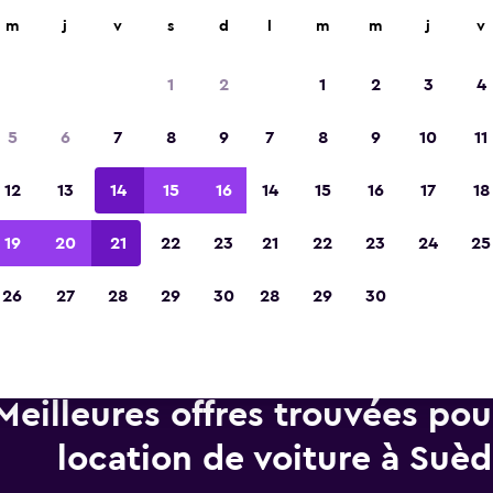
d'agences de location dans plus de 70 000 endroits.
m
j
v
s
d
l
m
m
j
v
1
2
1
2
3
4
Élue meilleure application de voyage d'Eur
5
6
7
8
9
7
8
9
10
11
2023
12
13
14
15
16
14
15
16
17
18
19
20
21
22
23
21
22
23
24
25
26
27
28
29
30
28
29
30
Meilleures offres trouvées po
location de voiture à Suè