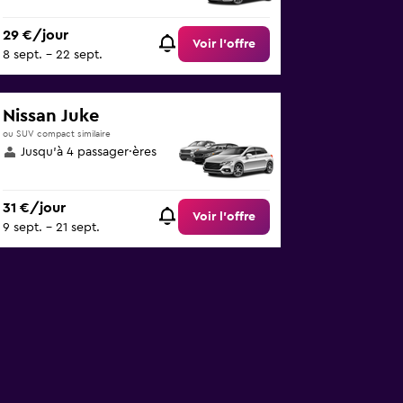
29 €/jour
Voir l’offre
8 sept. - 22 sept.
Nissan Juke
ou SUV compact similaire
Jusqu’à 4 passager·ères
31 €/jour
Voir l’offre
9 sept. - 21 sept.