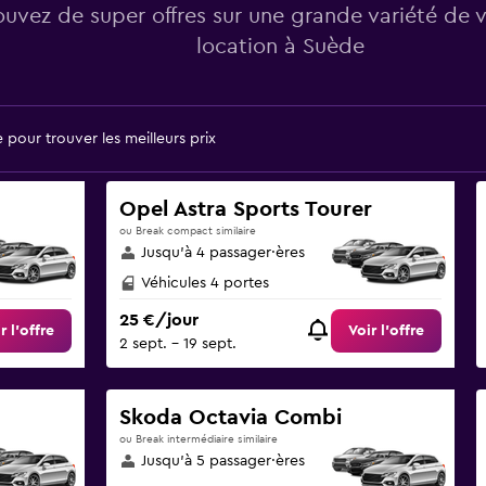
ouvez de super offres sur une grande variété de 
location à Suède
pour trouver les meilleurs prix
Opel Astra Sports Tourer
ou Break compact similaire
Jusqu’à 4 passager·ères
Véhicules 4 portes
25 €/jour
r l’offre
Voir l’offre
2 sept. - 19 sept.
Skoda Octavia Combi
ou Break intermédiaire similaire
Jusqu’à 5 passager·ères