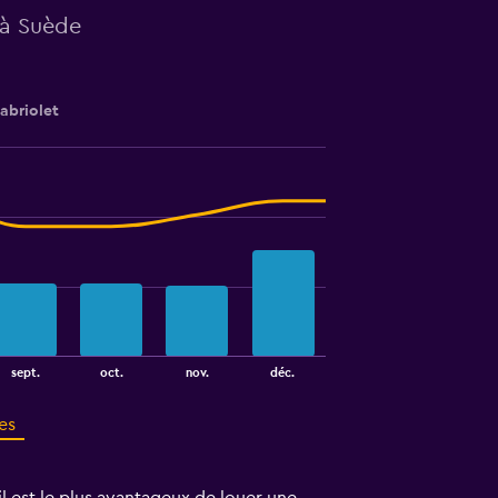
 à Suède
abriolet
sept.
oct.
nov.
déc.
es