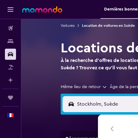
Dernières bonnes
Voitures
Location de voitures en Suède
Vols
Hébergements
Locations d
Voitures
À la recherche d'offres de locatio
Vol+Hôtel
Suède ? Trouvez ce qu'il vous fa
Planifier avec l’IA
Même lieu de retour
Âge de la per
Trips
Français