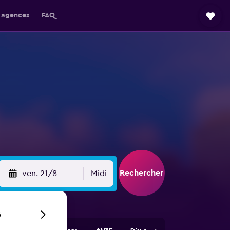
 agences
FAQ
Rechercher
ven. 21/8
Midi
6