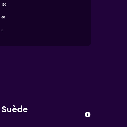
120
60
0
à Suède