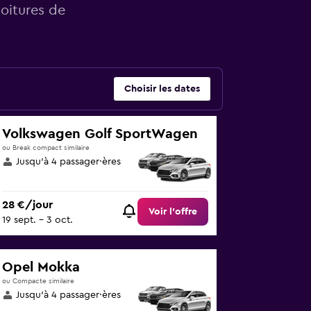
voitures de
Choisir les dates
Volkswagen Golf SportWagen
ou Break compact similaire
Jusqu’à 4 passager·ères
28 €/jour
Voir l’offre
19 sept. - 3 oct.
Opel Mokka
ou Compacte similaire
Jusqu’à 4 passager·ères