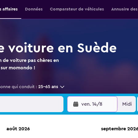
 affaires
Données
Comparateur de véhicules
Annuaire des
e voiture en Suède
n de voiture pas chères en
ut sur momondo !
sonne qui conduit :
25-65 ans
ven. 14/8
Midi
août 2026
septembre 202