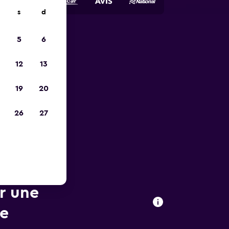
s
d
5
6
ope
12
13
19
20
26
27
ur une
de