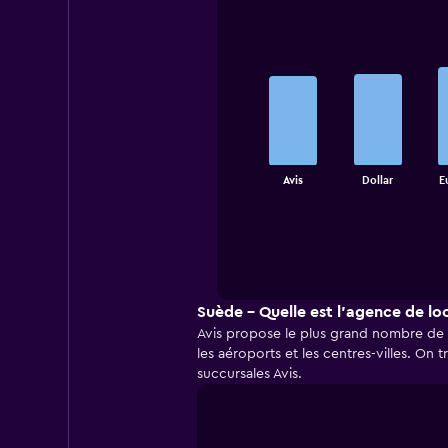
Bar
Chart
graphic.
chart
with
5
bars.
The
chart
End
Avis
Dollar
E
of
has
interactive
1
chart
X
axis
displaying
categories.
Range:
Suède - Quelle est l’agence de loc
5
Avis propose le plus grand nombre de s
categories.
les aéroports et les centres-villes. On
The
succursales Avis.
chart
has
1
Y