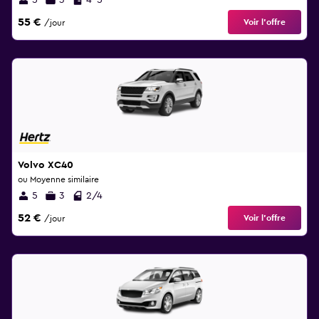
5
3
4-5
55 €
Voir l’offre
/jour
Volvo XC40
ou Moyenne similaire
5
3
2/4
52 €
Voir l’offre
/jour