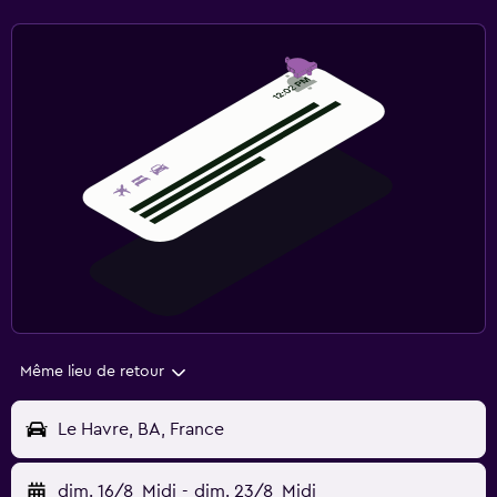
Même lieu de retour
Le Havre, BA, France
dim. 16/8
Midi
-
dim. 23/8
Midi