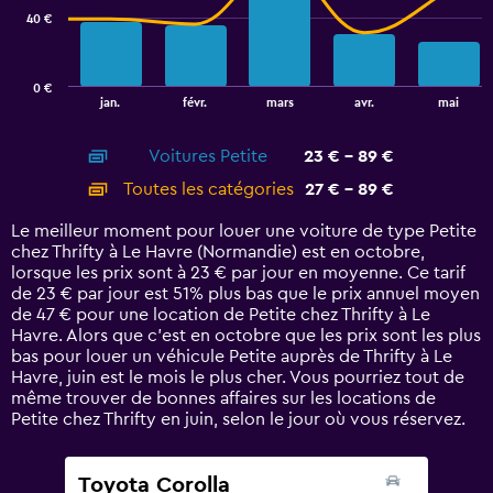
40 €
The
chart
has
0 €
1
End
jan.
févr.
mars
avr.
mai
of
X
interactive
axis
chart
Voitures Petite
23 € - 89 €
displaying
categories.
Toutes les catégories
27 € - 89 €
Range:
14
Le meilleur moment pour louer une voiture de type Petite
categories.
chez Thrifty à Le Havre (Normandie) est en octobre,
The
lorsque les prix sont à 23 € par jour en moyenne. Ce tarif
chart
de 23 € par jour est 51% plus bas que le prix annuel moyen
has
de 47 € pour une location de Petite chez Thrifty à Le
1
Havre. Alors que c’est en octobre que les prix sont les plus
Y
bas pour louer un véhicule Petite auprès de Thrifty à Le
axis
Havre, juin est le mois le plus cher. Vous pourriez tout de
displaying
même trouver de bonnes affaires sur les locations de
values.
Petite chez Thrifty en juin, selon le jour où vous réservez.
Range:
0
to
Toyota Corolla