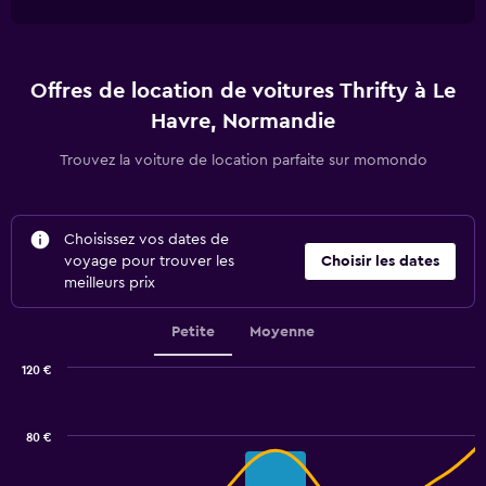
Offres de location de voitures Thrifty à Le
Havre, Normandie
Trouvez la voiture de location parfaite sur momondo
Choisissez vos dates de
voyage pour trouver les
Choisir les dates
meilleurs prix
Petite
Moyenne
120 €
Combination
Chart
graphic.
chart
with
80 €
2
data
series.