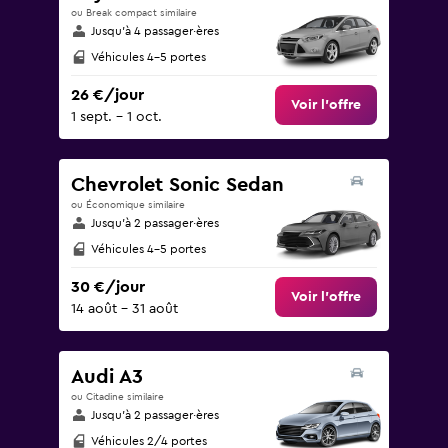
120.
ou Break compact similaire
Jusqu’à 4 passager·ères
Véhicules 4-5 portes
26 €/jour
Voir l’offre
1 sept. - 1 oct.
Chevrolet Sonic Sedan
ou Économique similaire
Jusqu’à 2 passager·ères
Véhicules 4-5 portes
30 €/jour
Voir l’offre
14 août - 31 août
Audi A3
ou Citadine similaire
Jusqu’à 2 passager·ères
Véhicules 2/4 portes