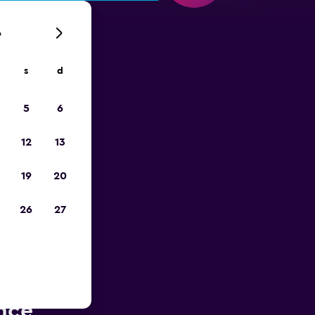
6
s
d
ope
5
6
12
13
19
20
26
27
rès de
nce