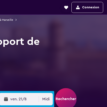
Connexion
à Marseille
roport de
Rechercher
ven. 21/8
Midi