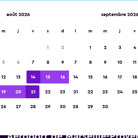
août 2026
septembre 202
m
j
v
s
d
l
m
m
j
v
Élue meilleure application de voyage d'Eur
2023
1
2
1
2
3
4
5
6
7
8
9
7
8
9
10
11
12
13
14
15
16
14
15
16
17
18
19
20
21
22
23
21
22
23
24
25
26
27
28
29
30
28
29
30
Voitures de location Thrifty p
Aéroport de Marseille-Prove