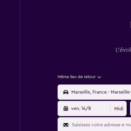
L’évo
Même lieu de retour
ven. 14/8
Midi