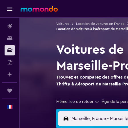
Voitures
Location de voitures en France
Vols
Location de voitures à l'aéroport de Marsei
Hébergements
Voitures de 
Voitures
Marseille-P
Vol+Hôtel
Planifier avec l’IA
Trouvez et comparez des offres de
Thrifty à Aéroport de Marseille-P
Trips
Même lieu de retour
Âge de la per
Français