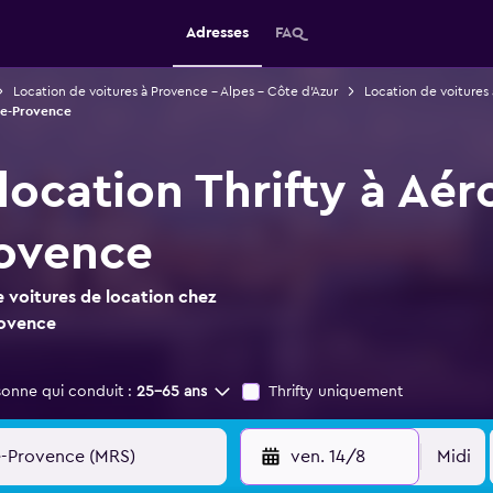
Adresses
FAQ
Location de voitures à Provence - Alpes - Côte d'Azur
Location de voitures 
lle-Provence
location Thrifty à Aé
rovence
 voitures de location chez
rovence
sonne qui conduit :
25-65 ans
Thrifty uniquement
ven. 14/8
Midi