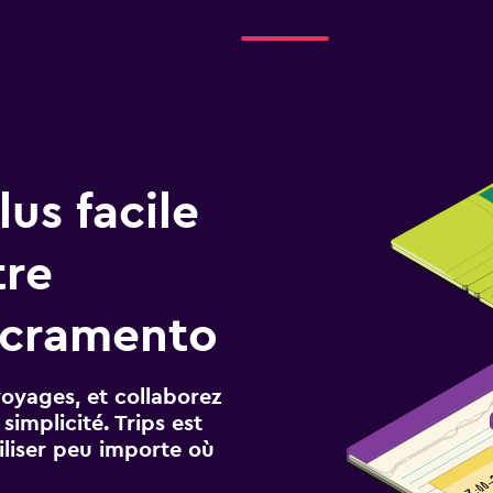
us facile
tre
acramento
voyages, et collaborez
implicité. Trips est
iliser peu importe où