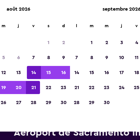
août 2026
septembre 202
m
j
v
s
d
l
m
m
j
v
Élue meilleure application de voyage d'Eur
2023
1
2
1
2
3
4
5
6
7
8
9
7
8
9
10
11
12
13
14
15
16
14
15
16
17
18
19
20
21
22
23
21
22
23
24
25
26
27
28
29
30
28
29
30
Voitures de location Thrifty p
Aéroport de Sacramento In