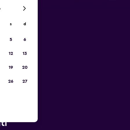
6
s
d
ope
5
6
12
13
19
20
26
27
rès de
tl