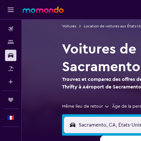
Voitures
Location de voitures aux États-Un
Vols
Hébergements
Voitures de 
Voitures
Sacramento 
Vol+Hôtel
Trouvez et comparez des offres de
Planifier avec l’IA
Thrifty à Aéroport de Sacramento 
Trips
Même lieu de retour
Âge de la per
Français