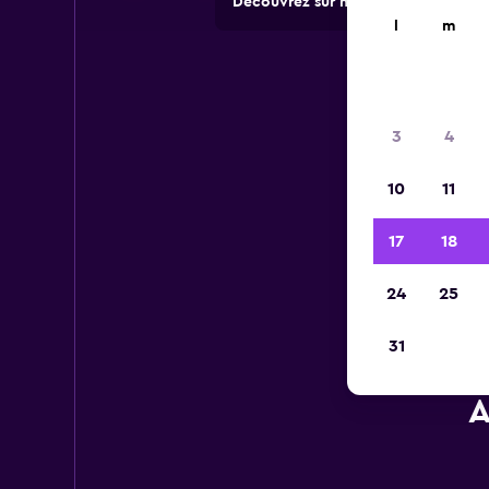
Découvrez sur momondo des offres 
l
m
3
4
10
11
17
18
24
25
31
A