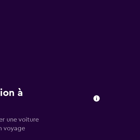
ion à
er une voiture
in voyage