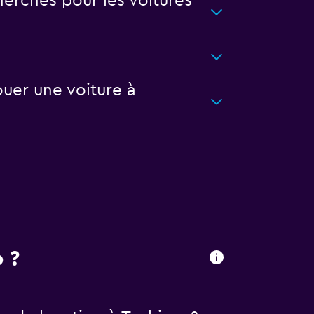
erches pour les voitures
uer une voiture à
 ?