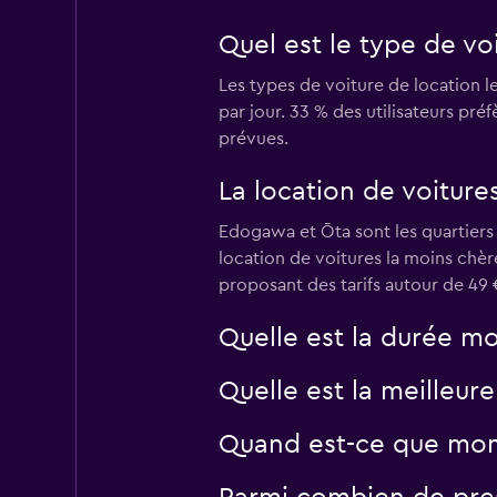
Quel est le type de vo
4 succursales
Les types de voiture de location 
par jour. 33 % des utilisateurs pré
prévues.
keddy by Europca
La location de voiture
1 succursale
Edogawa et Ōta sont les quartiers
location de voitures la moins chè
proposant des tarifs autour de 49 
Quelle est la durée m
Quelle est la meilleur
Quand est-ce que momo