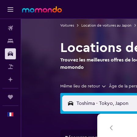
Voitures
Location de voitures au Japon
Vols
Hébergements
Locations d
Voitures
Trouvez les meilleures offres de l
Vol+Hôtel
momondo
Planifier avec l’IA
Même lieu de retour
Âge de la per
Trips
Français