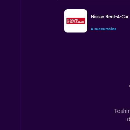
Nissan Rent-A-Car
4 succursales
Times
2 succursales
Shouqi
1 succursale
Toshi
d
Nippon Rent-A-Ca