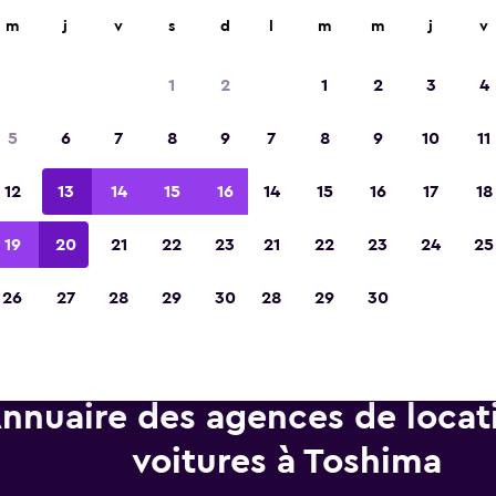
d'agences de location dans plus de 70 000 endroits.
m
j
v
s
d
l
m
m
j
v
1
2
1
2
3
4
Élue meilleure application de voyage d'Eur
5
6
7
8
9
7
8
9
10
11
2023
12
13
14
15
16
14
15
16
17
18
19
20
21
22
23
21
22
23
24
25
26
27
28
29
30
28
29
30
nnuaire des agences de locat
voitures à Toshima