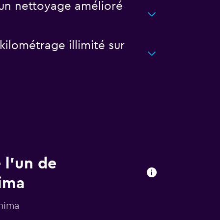
 un nettoyage amélioré
ilométrage illimité sur
 l’un de
hima
shima