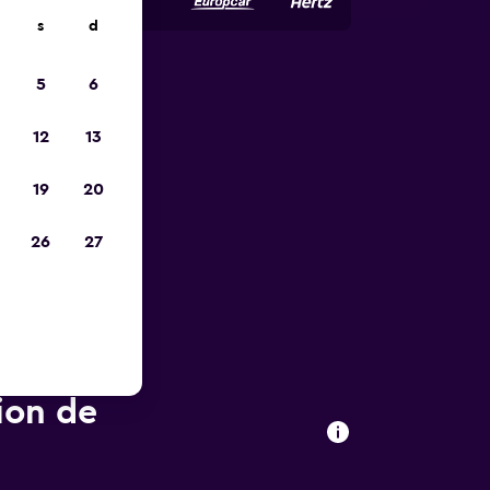
s
d
5
6
ope
12
13
19
20
26
27
ion de