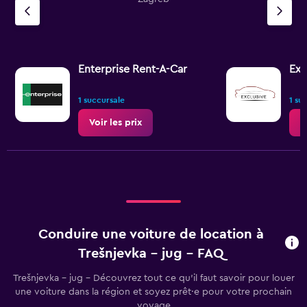
Enterprise Rent-A-Car
Exc
1 succursale
1 su
Voir les prix
V
Conduire une voiture de location à
Trešnjevka – jug - FAQ
Trešnjevka – jug - Découvrez tout ce qu’il faut savoir pour louer
une voiture dans la région et soyez prêt·e pour votre prochain
voyage