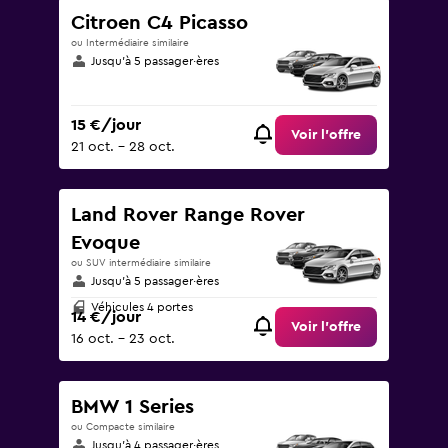
Citroen C4 Picasso
ou Intermédiaire similaire
Jusqu’à 5 passager·ères
15 €/jour
Voir l’offre
21 oct. - 28 oct.
Land Rover Range Rover
Evoque
ou SUV intermédiaire similaire
Jusqu’à 5 passager·ères
Véhicules 4 portes
14 €/jour
Voir l’offre
16 oct. - 23 oct.
BMW 1 Series
ou Compacte similaire
Jusqu’à 4 passager·ères