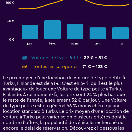
100 €
2
data
series.
50 €
The
chart
has
0 €
1
End
jan.
févr.
mars
avr.
mai
of
X
interactive
axis
chart
Voitures de type Petite
32 € - 51 €
displaying
categories.
Toutes les catégories
71 € - 123 €
Range:
14
Le prix moyen d’une location de Voiture de type petite à
categories.
Turku, Finlande est de 41 €. C’est en avril qu'il est le plus
The
avantageux de louer une Voiture de type petite à Turku,
chart
Finlande. À ce moment-là, les prix sont 24 % plus bas que
has
le reste de l’année, à seulement 32 € par jour. Une Voiture
1
de type petite est en général 56 % moins chère qu'une
Y
location standard à Turku. Le prix moyen d’une location de
axis
voiture à Turku peut varier selon plusieurs critères dont le
displaying
nombre d’offres, la popularité du véhicule recherché ou
values.
encore le délai de réservation. Découvrez ci-dessous les
Range: