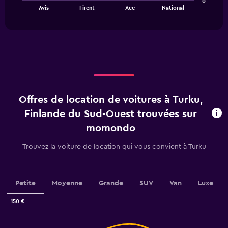
0
chart
has
End
Avis
Firent
Ace
National
of
has
1
interactive
1
Y
chart
X
axis
axis
displaying
displaying
values.
categories.
Range:
Range:
0
4
to
categories.
60.
Offres de location de voitures à Turku,
The
chart
Finlande du Sud-Ouest trouvées sur
has
momondo
1
Y
Trouvez la voiture de location qui vous convient à Turku
axis
displaying
values.
Range:
Petite
Moyenne
Grande
SUV
Van
Luxe
0
to
150 €
6.
Combination
Chart
graphic.
chart
with