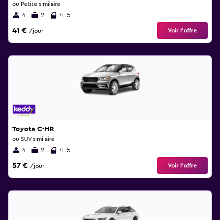
ou Petite similaire
4
2
4-5
41 €
Voir l’offre
/jour
Toyota C-HR
ou SUV similaire
4
2
4-5
57 €
Voir l’offre
/jour