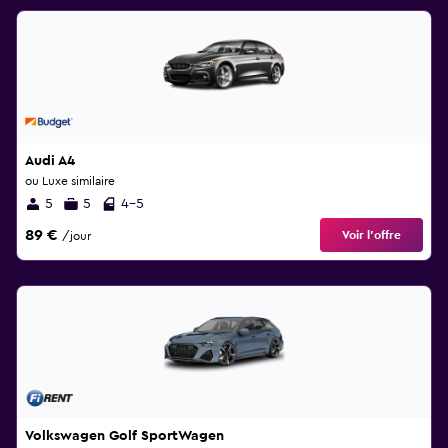
Audi A4
ou Luxe similaire
5
5
4-5
89 €
Voir l’offre
/jour
Volkswagen Golf SportWagen