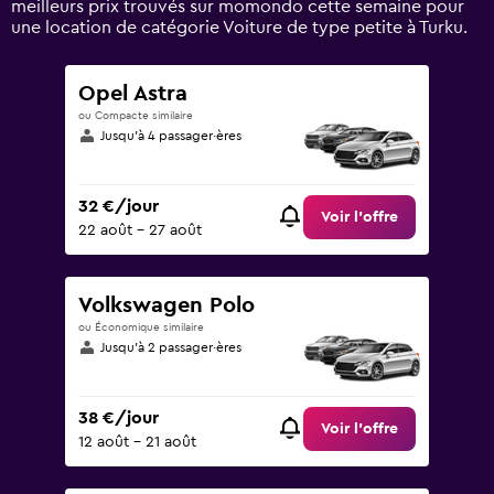
meilleurs prix trouvés sur momondo cette semaine pour
0
une location de catégorie Voiture de type petite à Turku.
to
150.
Opel Astra
ou Compacte similaire
Jusqu’à 4 passager·ères
32 €/jour
Voir l’offre
22 août - 27 août
Volkswagen Polo
ou Économique similaire
Jusqu’à 2 passager·ères
38 €/jour
Voir l’offre
12 août - 21 août