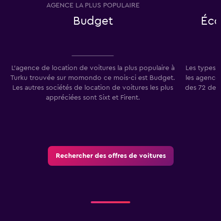
AGENCE LA PLUS POPULAIRE
T
Budget
Éco
L'agence de location de voitures la plus populaire à
Les types 
Turku trouvée sur momondo ce mois-ci est Budget.
les agences
Les autres sociétés de location de voitures les plus
des 72 der
appréciées sont Sixt et Firent.
Rechercher des offres de voitures