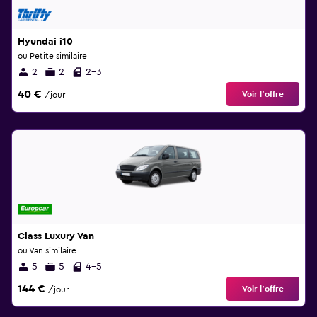
Hyundai i10
ou Petite similaire
2
2
2-3
40 €
Voir l’offre
/jour
Class Luxury Van
ou Van similaire
5
5
4-5
144 €
Voir l’offre
/jour