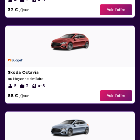
4
2
4-5
32 €
Voir l’offre
/jour
Skoda Octavia
ou Moyenne similaire
5
3
4-5
58 €
Voir l’offre
/jour