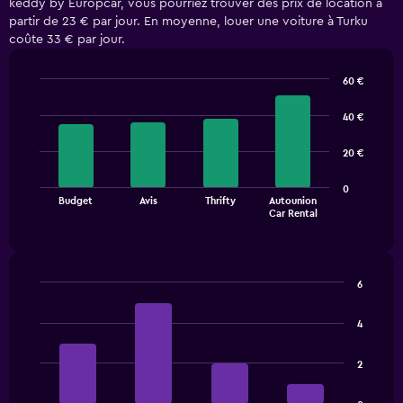
keddy by Europcar, vous pourriez trouver des prix de location à
partir de 23 € par jour. En moyenne, louer une voiture à Turku
coûte 33 € par jour.
60 €
Bar
Chart
graphic.
chart
40 €
with
4
20 €
bars.
The
0
Budget
Avis
Thrifty
Autounion
chart
End
Car Rental
of
has
interactive
1
chart
X
axis
6
displaying
Bar
Chart
categories.
graphic.
chart
4
Range:
with
4
4
bars.
categories.
2
The
The
chart