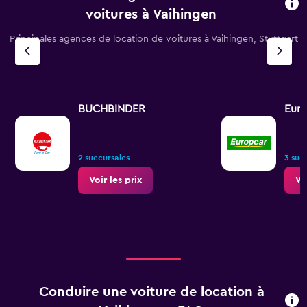
voitures à Vaihingen
Principales agences de location de voitures à Vaihingen, Stuttgart
BUCHBINDER
Eur
2 succursales
3 suc
Voir les prix
Vo
Conduire une voiture de location à