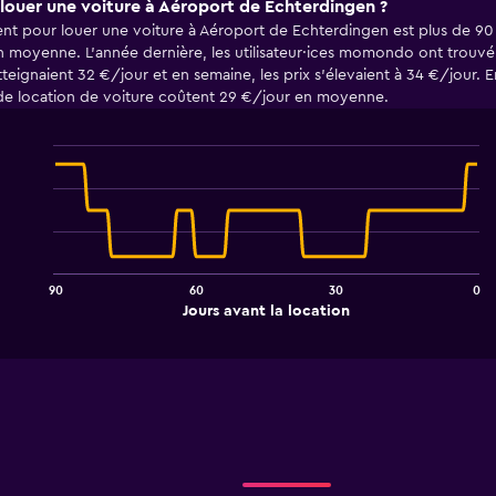
louer une voiture à Aéroport de Echterdingen ?
t pour louer une voiture à Aéroport de Echterdingen est plus de 90 j
en moyenne. L'année dernière, les utilisateur·ices momondo ont trouvé
teignaient 32 €/jour et en semaine, les prix s'élevaient à 34 €/jour. 
s de location de voiture coûtent 29 €/jour en moyenne.
Line
Chart
graphic.
chart
with
91
data
points.
90
60
30
0
The
End
Jours avant la location
chart
of
interactive
has
chart
1
X
axis
displaying
Jours
avant
la