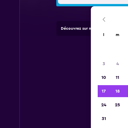
Découvrez sur momondo des offres 
l
m
3
4
10
11
17
18
24
25
31