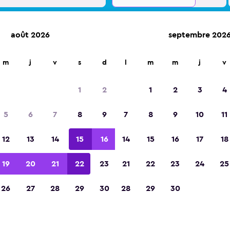
août 2026
septembre 202
d'agences de location dans plus de 70 000 endroits.
m
j
v
s
d
l
m
m
j
v
1
2
1
2
3
4
Élue meilleure application de voyage d'Eur
5
6
7
8
9
7
8
9
10
11
2023
12
13
14
15
16
14
15
16
17
18
19
20
21
22
23
21
22
23
24
25
26
27
28
29
30
28
29
30