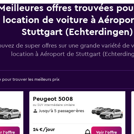
Meilleures offres trouvées po
location de voiture à Aéropor
Stuttgart (Echterdingen)
ouvez de super offres sur une grande variété de 
location à Aéroport de Stuttgart (Echterdin
pour trouver les meilleurs prix
Peugeot 5008
ou SUV intermédiaire similaire
Jusqu’à 5 passager·ères
24 €/jour
r l’offre
Voir l’offre