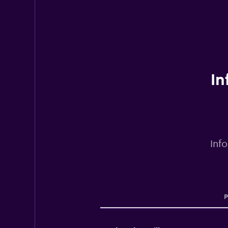
In
Inf
P