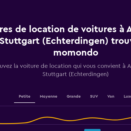
location.
Range:
91
categories.
The
res de location de voitures à 
chart
has
Stuttgart (Echterdingen) trou
1
Y
momondo
axis
displaying
values.
uvez la voiture de location qui vous convient à 
Range:
Stuttgart (Echterdingen)
24.8
to
27.2.
Petite
Moyenne
Grande
SUV
Van
Lux