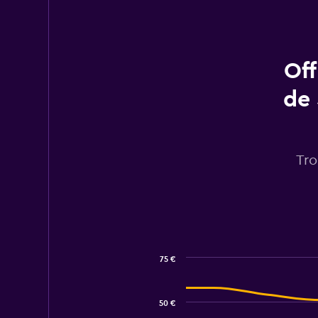
Off
de 
Tro
75 €
Combination
Chart
graphic.
chart
with
50 €
2
data