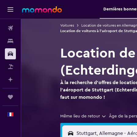
Dernières bonnes
Voitures
Location de voitures en Allemag
Vols
Location de voitures à l'aéroport de Stuttg
Hébergements
Location de
Voitures
(Echterding
Vol+Hôtel
Planifier avec l’IA
À la recherche d'offres de locatio
l'aéroport de Stuttgart (Echterdi
Trips
faut sur momondo !
Français
Même lieu de retour
Âge de la per