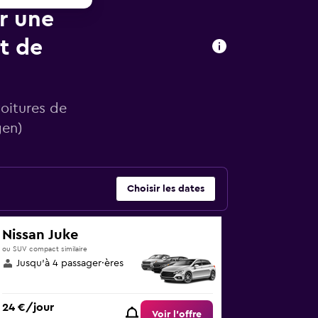
ur une
t de
voitures de
gen)
Choisir les dates
Nissan Juke
ou SUV compact similaire
Jusqu’à 4 passager·ères
24 €/jour
Voir l’offre