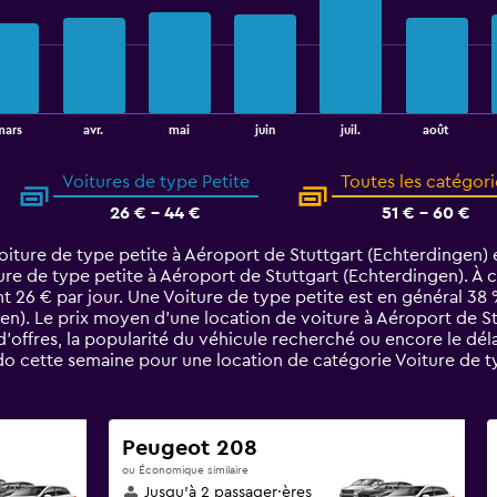
août
mars
avr.
mai
juin
juil.
Voitures de type Petite
Toutes les catégori
26 € - 44 €
51 € - 60 €
iture de type petite à Aéroport de Stuttgart (Echterdingen) e
re de type petite à Aéroport de Stuttgart (Echterdingen). À c
nt 26 € par jour. Une Voiture de type petite est en général 3
n). Le prix moyen d’une location de voiture à Aéroport de St
d’offres, la popularité du véhicule recherché ou encore le dél
o cette semaine pour une location de catégorie Voiture de ty
Peugeot 208
ou Économique similaire
Jusqu’à 2 passager·ères