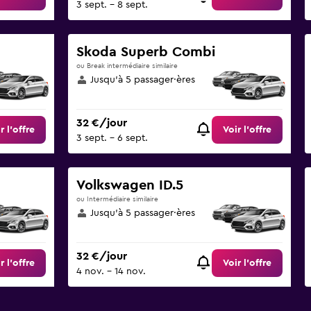
3 sept. - 8 sept.
Skoda Superb Combi
ou Break intermédiaire similaire
Jusqu’à 5 passager·ères
32 €/jour
r l’offre
Voir l’offre
3 sept. - 6 sept.
Volkswagen ID.5
ou Intermédiaire similaire
Jusqu’à 5 passager·ères
32 €/jour
r l’offre
Voir l’offre
4 nov. - 14 nov.