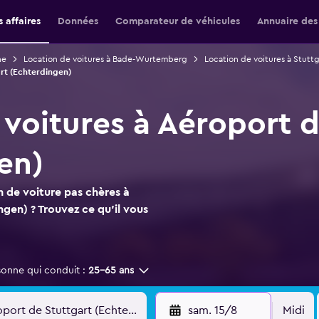
 affaires
Données
Comparateur de véhicules
Annuaire des
ne
Location de voitures à Bade-Wurtemberg
Location de voitures à Stuttg
art (Echterdingen)
 voitures à Aéroport d
en)
n de voiture pas chères à
ngen) ? Trouvez ce qu'il vous
sonne qui conduit :
25-65 ans
sam. 15/8
Midi