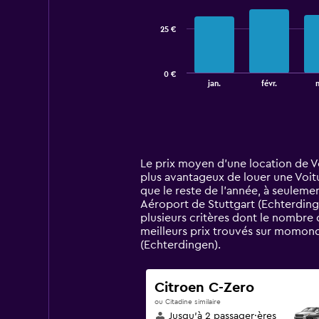
series.
25 €
The
chart
has
0 €
1
End
jan.
févr.
of
X
interactive
axis
chart
displaying
categories.
Range:
14
Le prix moyen d’une location de Vo
categories.
plus avantageux de louer une Voitu
The
que le reste de l’année, à seuleme
chart
Aéroport de Stuttgart (Echterdinge
has
plusieurs critères dont le nombre 
1
meilleurs prix trouvés sur momond
Y
(Echterdingen).
axis
displaying
values.
Citroen C-Zero
Range:
ou Citadine similaire
0
Jusqu’à 2 passager·ères