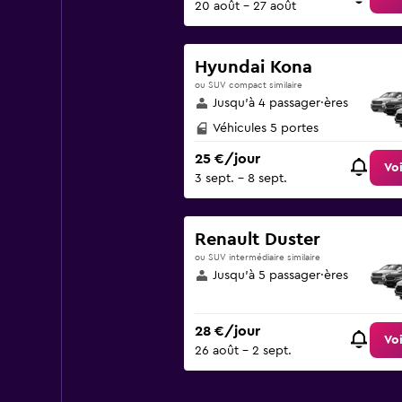
20 août - 27 août
Hyundai Kona
ou SUV compact similaire
Jusqu’à 4 passager·ères
Véhicules 5 portes
25 €/jour
Voi
3 sept. - 8 sept.
Renault Duster
ou SUV intermédiaire similaire
Jusqu’à 5 passager·ères
28 €/jour
Voi
26 août - 2 sept.