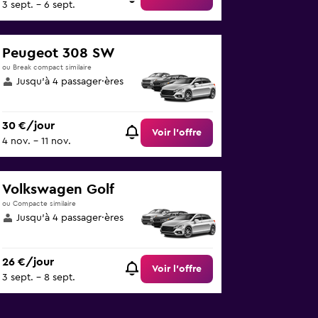
3 sept. - 6 sept.
Peugeot 308 SW
ou Break compact similaire
Jusqu’à 4 passager·ères
30 €/jour
Voir l’offre
4 nov. - 11 nov.
Volkswagen Golf
ou Compacte similaire
Jusqu’à 4 passager·ères
26 €/jour
Voir l’offre
3 sept. - 8 sept.