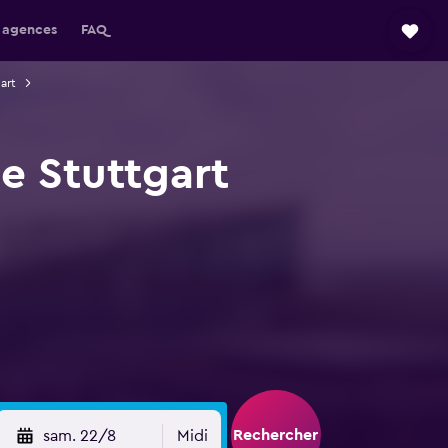
 agences
FAQ
art
e Stuttgart
Rechercher
sam. 22/8
Midi