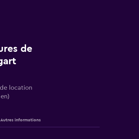
ures de
gart
 de location
gen)
Autres informations