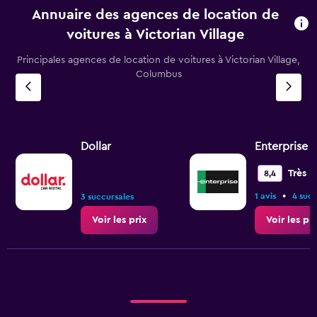
Annuaire des agences de location de
voitures à Victorian Village
Principales agences de location de voitures à Victorian Village,
Columbus
Dollar
Enterprise 
Très b
8,4
•
1 avis
4 succ
3 succursales
Voir les prix
Voir les pri